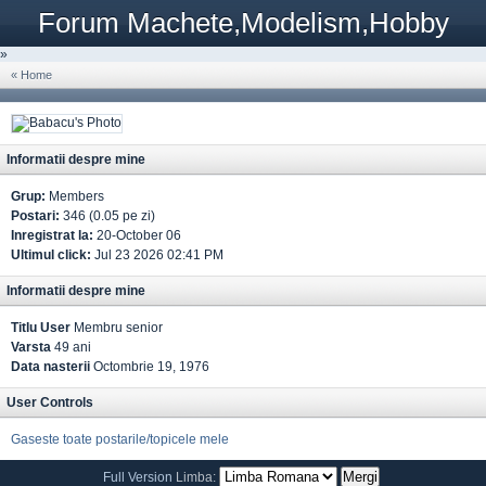
Forum Machete,Modelism,Hobby
»
« Home
Informatii despre mine
Grup:
Members
Postari:
346 (0.05 pe zi)
Inregistrat la:
20-October 06
Ultimul click:
Jul 23 2026 02:41 PM
Informatii despre mine
Titlu User
Membru senior
Varsta
49 ani
Data nasterii
Octombrie 19, 1976
User Controls
Gaseste toate postarile/topicele mele
Full Version
Limba: