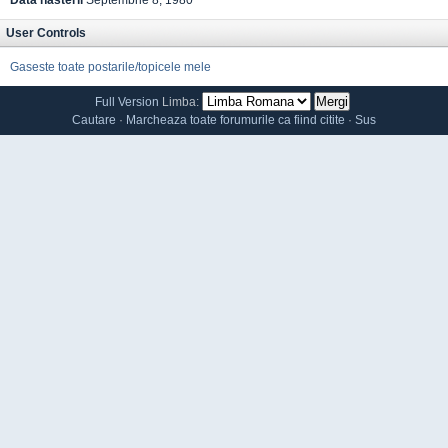
Data nasterii
Septembrie 8, 1980
User Controls
Gaseste toate postarile/topicele mele
Full Version
Limba:
Cautare
·
Marcheaza toate forumurile ca fiind citite
·
Sus