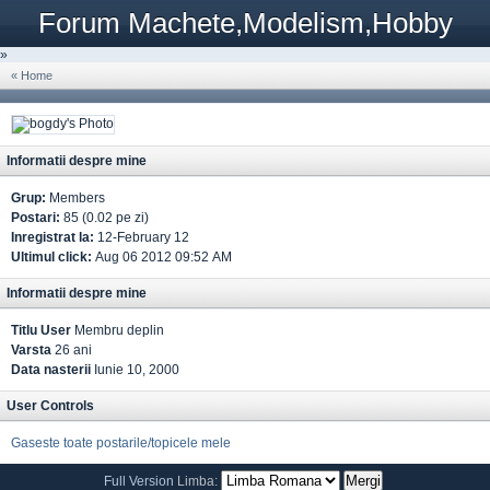
Forum Machete,Modelism,Hobby
»
« Home
Informatii despre mine
Grup:
Members
Postari:
85 (0.02 pe zi)
Inregistrat la:
12-February 12
Ultimul click:
Aug 06 2012 09:52 AM
Informatii despre mine
Titlu User
Membru deplin
Varsta
26 ani
Data nasterii
Iunie 10, 2000
User Controls
Gaseste toate postarile/topicele mele
Full Version
Limba: