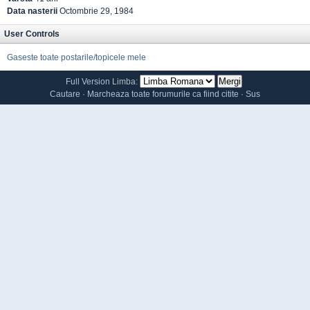
Data nasterii
Octombrie 29, 1984
User Controls
Gaseste toate postarile/topicele mele
Full Version
Limba:
Cautare
·
Marcheaza toate forumurile ca fiind citite
·
Sus