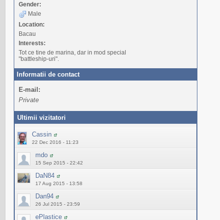
Gender:
Male
Location:
Bacau
Interests:
Tot ce tine de marina, dar in mod special
"battleship-uri".
Informatii de contact
E-mail:
Private
Ultimii vizitatori
Cassin
22 Dec 2016 - 11:23
mdo
15 Sep 2015 - 22:42
DaN84
17 Aug 2015 - 13:58
Dan94
26 Jul 2015 - 23:59
ePlastice