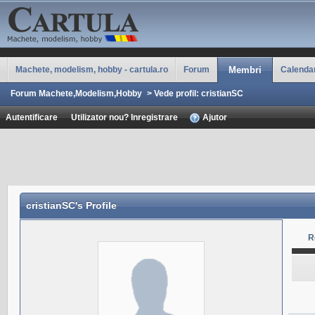
Machete, modelism, hobby - cartula.ro
Forum
Membri
Calenda
Forum Machete,Modelism,Hobby
>
Vede profil: cristianSC
Autentificare
Utilizator nou? Inregistrare
Ajutor
cristianSC
's Profile
R