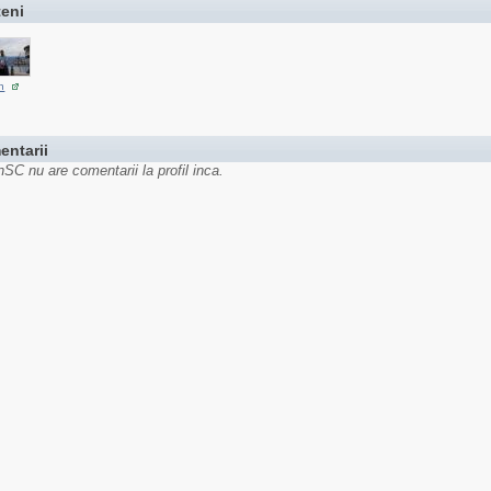
teni
n
entarii
anSC nu are comentarii la profil inca.