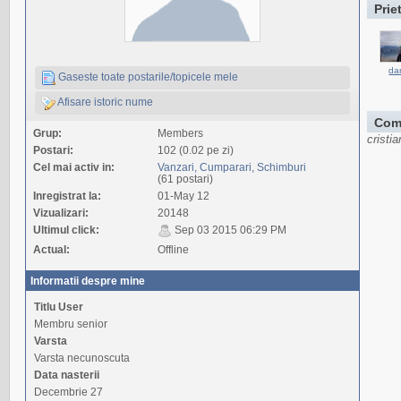
Prie
da
Gaseste toate postarile/topicele mele
Afisare istoric nume
Com
Grup:
Members
cristi
Postari:
102 (0.02 pe zi)
Cel mai activ in:
Vanzari, Cumparari, Schimburi
(61 postari)
Inregistrat la:
01-May 12
Vizualizari:
20148
Ultimul click:
Sep 03 2015 06:29 PM
Actual:
Offline
Informatii despre mine
Titlu User
Membru senior
Varsta
Varsta necunoscuta
Data nasterii
Decembrie 27