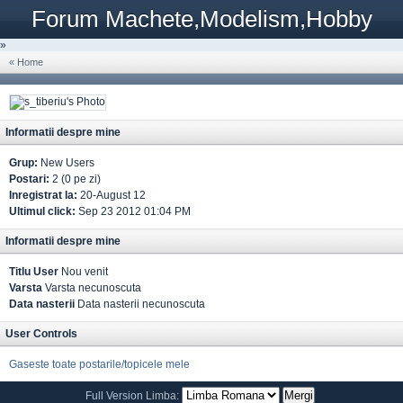
Forum Machete,Modelism,Hobby
»
« Home
Informatii despre mine
Grup:
New Users
Postari:
2 (0 pe zi)
Inregistrat la:
20-August 12
Ultimul click:
Sep 23 2012 01:04 PM
Informatii despre mine
Titlu User
Nou venit
Varsta
Varsta necunoscuta
Data nasterii
Data nasterii necunoscuta
User Controls
Gaseste toate postarile/topicele mele
Full Version
Limba: