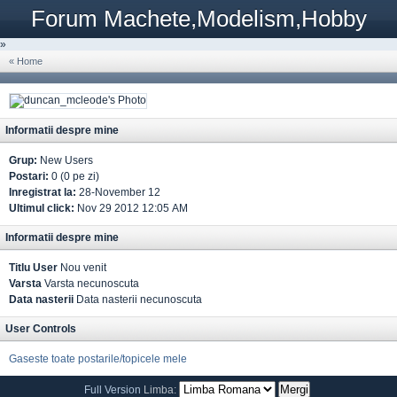
Forum Machete,Modelism,Hobby
»
« Home
Informatii despre mine
Grup:
New Users
Postari:
0 (0 pe zi)
Inregistrat la:
28-November 12
Ultimul click:
Nov 29 2012 12:05 AM
Informatii despre mine
Titlu User
Nou venit
Varsta
Varsta necunoscuta
Data nasterii
Data nasterii necunoscuta
User Controls
Gaseste toate postarile/topicele mele
Full Version
Limba: