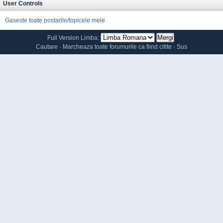
User Controls
Gaseste toate postarile/topicele mele
Full Version
Limba:
Cautare
·
Marcheaza toate forumurile ca fiind citite
·
Sus