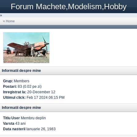
Forum Machete,Modelism,Hobby
»
« Home
Informatii despre mine
Grup:
Members
Postari:
83 (0.02 pe zi)
Inregistrat la:
20-December 12
Ultimul click:
Feb 17 2024 06:15 PM
Informatii despre mine
Titlu User
Membru deplin
Varsta
43 ani
Data nasterii
Ianuarie 26, 1983