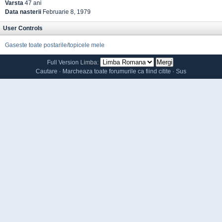
Varsta
47 ani
Data nasterii
Februarie 8, 1979
User Controls
Gaseste toate postarile/topicele mele
Full Version
Limba:
Cautare
·
Marcheaza toate forumurile ca fiind citite
·
Sus