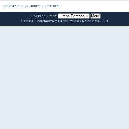
Gaseste toate postarile/topicele mele
Full Version
Limba:
Cautare
·
Marcheaza toate forumurile ca fiind citite
·
Sus