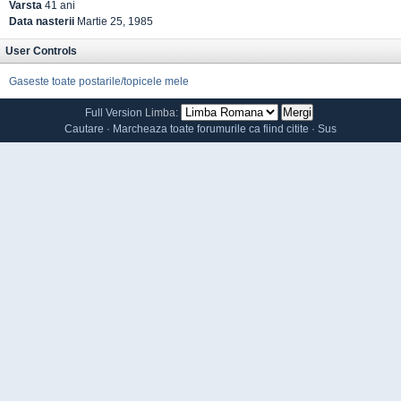
Varsta
41 ani
Data nasterii
Martie 25, 1985
User Controls
Gaseste toate postarile/topicele mele
Full Version
Limba:
Cautare
·
Marcheaza toate forumurile ca fiind citite
·
Sus