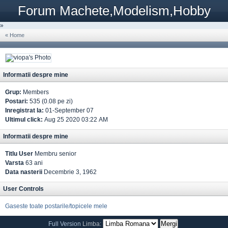
Forum Machete,Modelism,Hobby
»
« Home
Informatii despre mine
Grup:
Members
Postari:
535 (0.08 pe zi)
Inregistrat la:
01-September 07
Ultimul click:
Aug 25 2020 03:22 AM
Informatii despre mine
Titlu User
Membru senior
Varsta
63 ani
Data nasterii
Decembrie 3, 1962
User Controls
Gaseste toate postarile/topicele mele
Full Version
Limba: