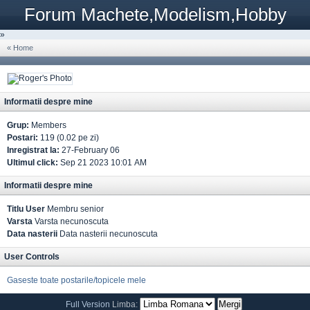
Forum Machete,Modelism,Hobby
»
« Home
Informatii despre mine
Grup:
Members
Postari:
119 (0.02 pe zi)
Inregistrat la:
27-February 06
Ultimul click:
Sep 21 2023 10:01 AM
Informatii despre mine
Titlu User
Membru senior
Varsta
Varsta necunoscuta
Data nasterii
Data nasterii necunoscuta
User Controls
Gaseste toate postarile/topicele mele
Full Version
Limba: