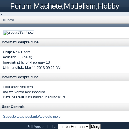
Forum Machete,Modelism,Hobby
»
« Home
Informatii despre mine
Grup:
New Users
Postari:
3 (0 pe zi)
Inregistrat la:
04-February 13
Ultimul click:
Mar 11 2013 09:25 AM
Informatii despre mine
Titlu User
Nou venit
Varsta
Varsta necunoscuta
Data nasterii
Data nasterii necunoscuta
User Controls
Gaseste toate postarile/topicele mele
Full Version
Limba: