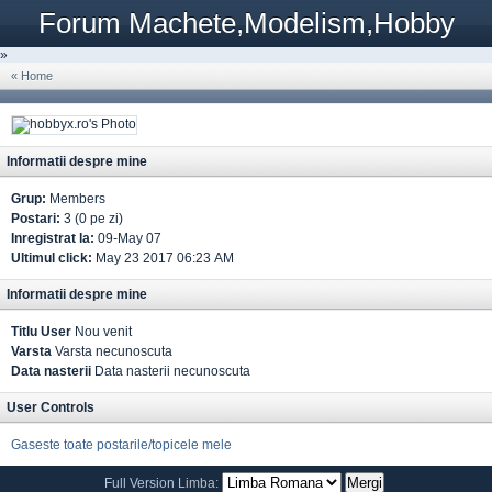
Forum Machete,Modelism,Hobby
»
« Home
Informatii despre mine
Grup:
Members
Postari:
3 (0 pe zi)
Inregistrat la:
09-May 07
Ultimul click:
May 23 2017 06:23 AM
Informatii despre mine
Titlu User
Nou venit
Varsta
Varsta necunoscuta
Data nasterii
Data nasterii necunoscuta
User Controls
Gaseste toate postarile/topicele mele
Full Version
Limba: