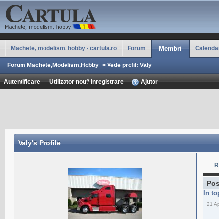
Machete, modelism, hobby - cartula.ro
Forum
Membri
Calenda
Forum Machete,Modelism,Hobby
>
Vede profil: Valy
Autentificare
Utilizator nou? Inregistrare
Ajutor
Valy
's Profile
R
Pos
In to
21 Ap