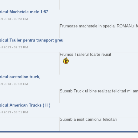
picul:Machetele mele 1:87
ril 2013 - 09:53 PM
Frumoase machetele in special ROMANul foart
picul:Trailer pentru transport greu
ril 2013 - 09:33 PM
Frumos Trailerul foarte reusit
picul:australian truck,
ril 2013 - 09:06 PM
Superb Truck ul bine realizat felicitari 
picul:American Trucks ( II )
ril 2013 - 08:51 PM
Superb a iesit camionul felicitari