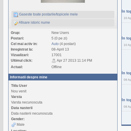
In to
Gaseste toate postarile/topicele mele
10 Ap
Afisare istoric nume
Grup:
New Users
In to
Postari:
5 (0 pe zi)
Cel mai activ in:
Auto
(4 postari)
10 Ap
Inregistrat la:
08-April 13
Vizualizari:
17001
Ultimul click:
Apr 27 2013 11:14 PM
Actual:
Offline
In to
Informatii despre mine
08 Ap
Titlu User
Nou venit
Varsta
In to
Varsta necunoscuta
08 Ap
Data nasterii
Data nasterii necunoscuta
Gender:
Male
Location: