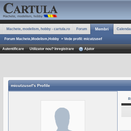
Machete, modelism, hobby - cartula.ro
Forum
Membri
Calenda
Forum Machete,Modelism,Hobby
>
Vede profil: micutzusef
Autentificare
Utilizator nou? Inregistrare
Ajutor
micutzusef
's Profile
R