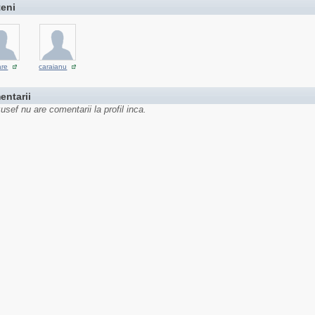
teni
are
caraianu
entarii
usef nu are comentarii la profil inca.