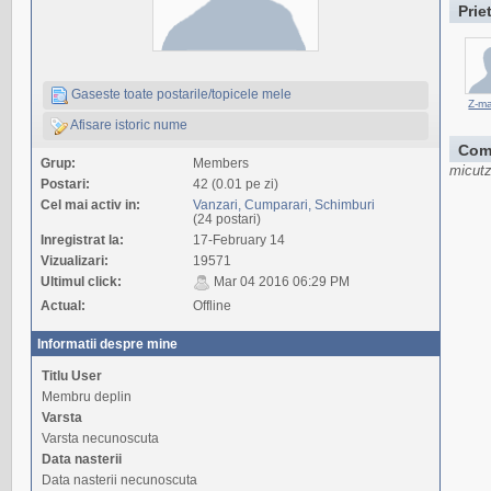
Prie
Gaseste toate postarile/topicele mele
Z-m
Afisare istoric nume
Com
Grup:
Members
micutz
Postari:
42 (0.01 pe zi)
Cel mai activ in:
Vanzari, Cumparari, Schimburi
(24 postari)
Inregistrat la:
17-February 14
Vizualizari:
19571
Ultimul click:
Mar 04 2016 06:29 PM
Actual:
Offline
Informatii despre mine
Titlu User
Membru deplin
Varsta
Varsta necunoscuta
Data nasterii
Data nasterii necunoscuta