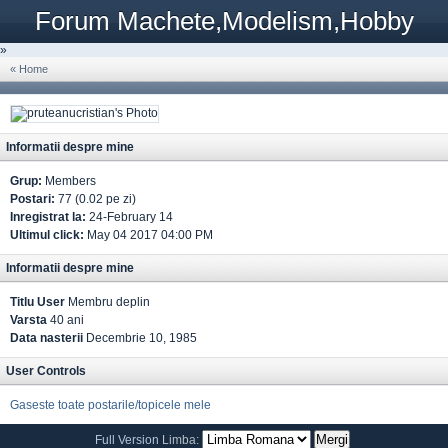
Forum Machete,Modelism,Hobby
»
« Home
Informatii despre mine
Grup:
Members
Postari:
77 (0.02 pe zi)
Inregistrat la:
24-February 14
Ultimul click:
May 04 2017 04:00 PM
Informatii despre mine
Titlu User
Membru deplin
Varsta
40 ani
Data nasterii
Decembrie 10, 1985
User Controls
Gaseste toate postarile/topicele mele
Full Version
Limba: