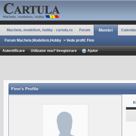
Machete, modelism, hobby - cartula.ro
Forum
Membri
Calenda
Forum Machete,Modelism,Hobby
>
Vede profil: Finn
Autentificare
Utilizator nou? Inregistrare
Ajutor
Finn
's Profile
R