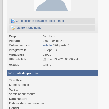
Gaseste toate postarile/topicele mele
Afisare istoric nume
Grup:
Members
Postari:
266 (0.06 pe zi)
Cel mai activ in:
Aviatie
(189 postari)
Inregistrat la:
05-April 14
Vizualizari:
24922
Ultimul click:
Dec 13 2025 03:06 PM
Actual:
Offline
Informatii despre mine
Titlu User
Membru senior
Varsta
Varsta necunoscuta
Data nasterii
Data nasterii necunoscuta
Gender: