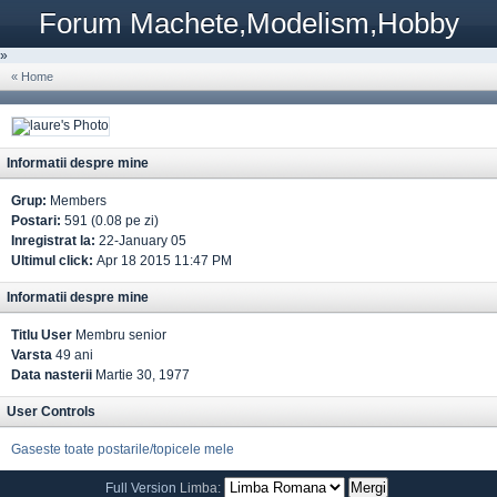
Forum Machete,Modelism,Hobby
»
« Home
Informatii despre mine
Grup:
Members
Postari:
591 (0.08 pe zi)
Inregistrat la:
22-January 05
Ultimul click:
Apr 18 2015 11:47 PM
Informatii despre mine
Titlu User
Membru senior
Varsta
49 ani
Data nasterii
Martie 30, 1977
User Controls
Gaseste toate postarile/topicele mele
Full Version
Limba: