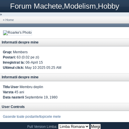
Forum Machete,Modelism,Hobby
»
« Home
Informatii despre mine
Grup:
Members
Postari:
63 (0.02 pe zi)
Inregistrat la:
06-April 15
Ultimul click:
May 10 2025 05:25 AM
Informatii despre mine
Titlu User
Membru deplin
Varsta
45 ani
Data nasterii
Septembrie 19, 1980
User Controls
Gaseste toate postarile/topicele mele
Full Version
Limba: