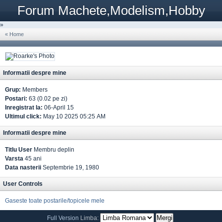
Forum Machete,Modelism,Hobby
»
« Home
Informatii despre mine
Grup:
Members
Postari:
63 (0.02 pe zi)
Inregistrat la:
06-April 15
Ultimul click:
May 10 2025 05:25 AM
Informatii despre mine
Titlu User
Membru deplin
Varsta
45 ani
Data nasterii
Septembrie 19, 1980
User Controls
Gaseste toate postarile/topicele mele
Full Version
Limba: