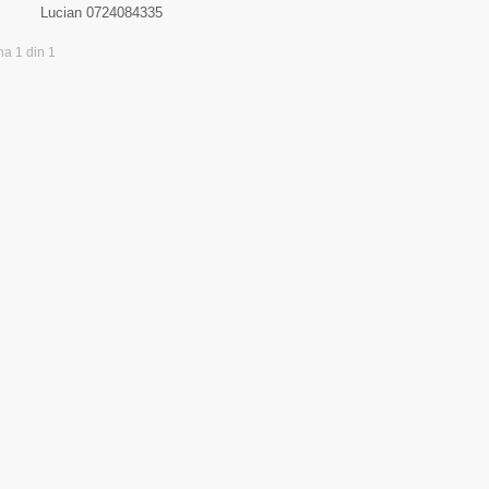
Lucian 0724084335
na 1 din 1