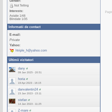
Gender:
Not Telling
Interests:
Pagi
Aviatie 1/48
Blindate 1/35
Informatii de contact
E-mail:
Private
Yahoo:
htriple_h@yahoo.com
Ultimii vizitatori
dany
09 Jan 2025 - 20:51
horia
19 Apr 2023 - 16:15
danvalentin24
23 Jan 2023 - 15:11
stefan
14 Jan 2023 - 11:25
Z-mare