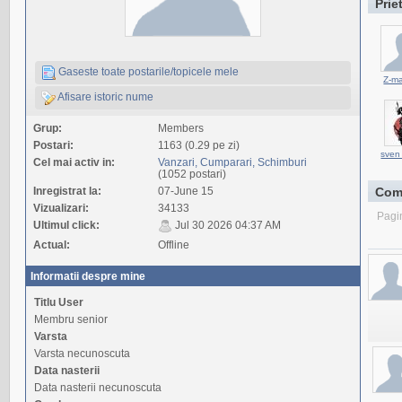
Prie
Gaseste toate postarile/topicele mele
Z-m
Afisare istoric nume
Grup:
Members
Postari:
1163 (0.29 pe zi)
sven
Cel mai activ in:
Vanzari, Cumparari, Schimburi
(1052 postari)
Inregistrat la:
07-June 15
Com
Vizualizari:
34133
Pagi
Ultimul click:
Jul 30 2026 04:37 AM
Actual:
Offline
Informatii despre mine
Titlu User
Membru senior
Varsta
Varsta necunoscuta
Data nasterii
Data nasterii necunoscuta