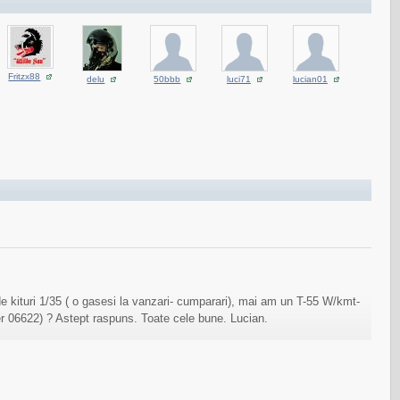
Fritzx88
delu
50bbb
luci71
lucian01
e kituri 1/35 ( o gasesi la vanzari- cumparari), mai am un T-55 W/kmt-
er 06622) ? Astept raspuns. Toate cele bune. Lucian.