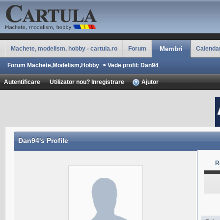
Machete, modelism, hobby - cartula.ro
Forum
Membri
Calenda
Forum Machete,Modelism,Hobby
>
Vede profil: Dan94
Autentificare
Utilizator nou? Inregistrare
Ajutor
Dan94
's Profile
R