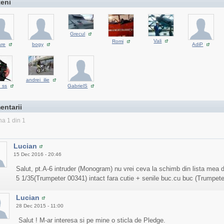
teni
Grecul
Vali
Romi
are
bogy
AdiP
andrei_ilie
_ss
GabrielS
entarii
na 1 din 1
Lucian
15 Dec 2016 - 20:46
Salut, pt.A-6 intruder (Monogram) nu vrei ceva la schimb din lista mea d
5 1/35(Trumpeter 00341) intact fara cutie + senile buc.cu buc (Trumpet
Lucian
28 Dec 2015 - 11:00
Salut ! M-ar interesa si pe mine o sticla de Pledge.