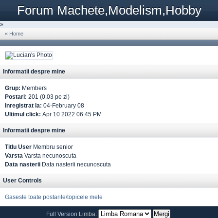
Forum Machete,Modelism,Hobby
»
« Home
Informatii despre mine
Grup:
Members
Postari:
201 (0.03 pe zi)
Inregistrat la:
04-February 08
Ultimul click:
Apr 10 2022 06:45 PM
Informatii despre mine
Titlu User
Membru senior
Varsta
Varsta necunoscuta
Data nasterii
Data nasterii necunoscuta
User Controls
Gaseste toate postarile/topicele mele
Full Version
Limba: