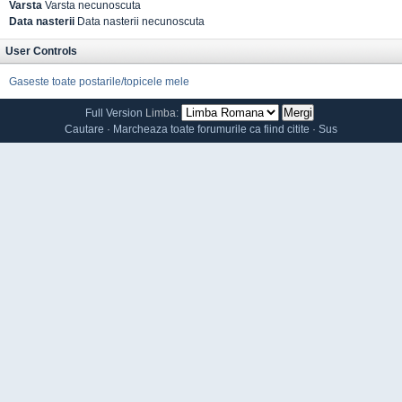
Varsta
Varsta necunoscuta
Data nasterii
Data nasterii necunoscuta
User Controls
Gaseste toate postarile/topicele mele
Full Version
Limba:
Cautare
·
Marcheaza toate forumurile ca fiind citite
·
Sus