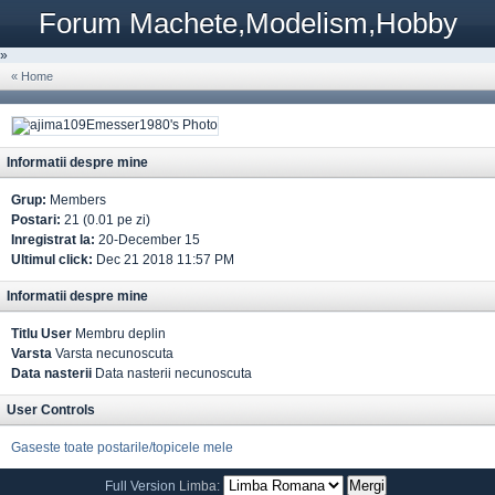
Forum Machete,Modelism,Hobby
»
« Home
Informatii despre mine
Grup:
Members
Postari:
21 (0.01 pe zi)
Inregistrat la:
20-December 15
Ultimul click:
Dec 21 2018 11:57 PM
Informatii despre mine
Titlu User
Membru deplin
Varsta
Varsta necunoscuta
Data nasterii
Data nasterii necunoscuta
User Controls
Gaseste toate postarile/topicele mele
Full Version
Limba: