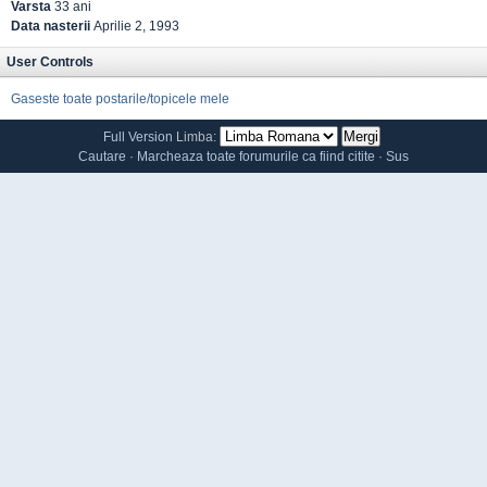
Varsta
33 ani
Data nasterii
Aprilie 2, 1993
User Controls
Gaseste toate postarile/topicele mele
Full Version
Limba:
Cautare
·
Marcheaza toate forumurile ca fiind citite
·
Sus