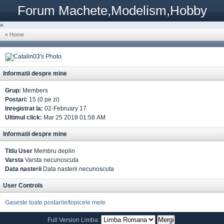
Forum Machete,Modelism,Hobby
»
« Home
Informatii despre mine
Grup:
Members
Postari:
15 (0 pe zi)
Inregistrat la:
02-February 17
Ultimul click:
Mar 25 2018 01:58 AM
Informatii despre mine
Titlu User
Membru deplin
Varsta
Varsta necunoscuta
Data nasterii
Data nasterii necunoscuta
User Controls
Gaseste toate postarile/topicele mele
Full Version
Limba: