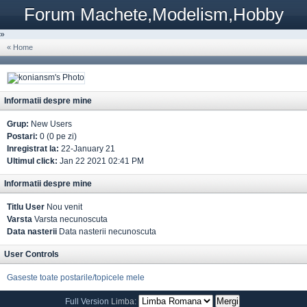
Forum Machete,Modelism,Hobby
»
« Home
Informatii despre mine
Grup:
New Users
Postari:
0 (0 pe zi)
Inregistrat la:
22-January 21
Ultimul click:
Jan 22 2021 02:41 PM
Informatii despre mine
Titlu User
Nou venit
Varsta
Varsta necunoscuta
Data nasterii
Data nasterii necunoscuta
User Controls
Gaseste toate postarile/topicele mele
Full Version
Limba: