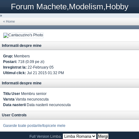
Forum Machete,Modelism,Hobby
»
« Home
Informatii despre mine
Grup:
Members
Postari:
718 (0.09 pe zi)
Inregistrat la:
22-February 05
Ultimul click:
Jul 21 2015 01:32 PM
Informatii despre mine
Titlu User
Membru senior
Varsta
Varsta necunoscuta
Data nasterii
Data nasterii necunoscuta
User Controls
Gaseste toate postarile/topicele mele
Full Version
Limba: