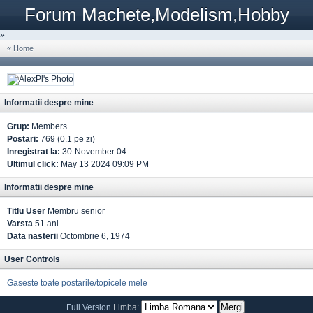
Forum Machete,Modelism,Hobby
»
« Home
Informatii despre mine
Grup:
Members
Postari:
769 (0.1 pe zi)
Inregistrat la:
30-November 04
Ultimul click:
May 13 2024 09:09 PM
Informatii despre mine
Titlu User
Membru senior
Varsta
51 ani
Data nasterii
Octombrie 6, 1974
User Controls
Gaseste toate postarile/topicele mele
Full Version
Limba: