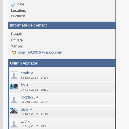
Male
Location:
Bucuresti
Informatii de contact
E-mail:
Private
Yahoo:
bogy_692003@yahoo.com
Ultimii vizitatori
staric
15 Dec 2023 - 17:37
flo
07 Aug 2023 - 20:19
bogdan1
04 Jan 2023 - 14:37
dany
03 Dec 2022 - 11:49
177
25 Aug 2022 - 19:13