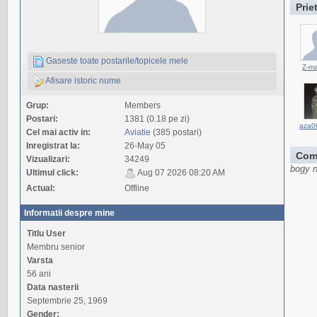
Prie
Gaseste toate postarile/topicele mele
Z-m
Afisare istoric nume
Grup:
Members
Postari:
1381 (0.18 pe zi)
aza0
Cel mai activ in:
Aviatie
(385 postari)
Inregistrat la:
26-May 05
Com
Vizualizari:
34249
bogy n
Ultimul click:
Aug 07 2026 08:20 AM
Actual:
Offline
Informatii despre mine
Titlu User
Membru senior
Varsta
56 ani
Data nasterii
Septembrie 25, 1969
Gender: