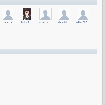
saber
florin44
caraianu
Maveriick
adrian007