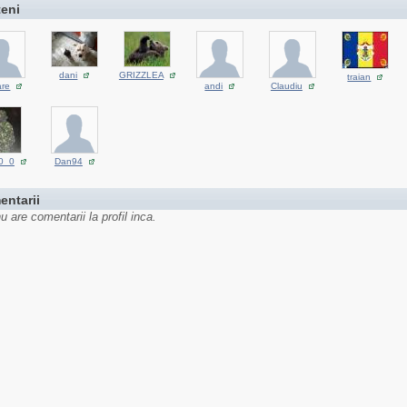
teni
dani
GRIZZLEA
traian
are
andi
Claudiu
0_0
Dan94
entarii
u are comentarii la profil inca.