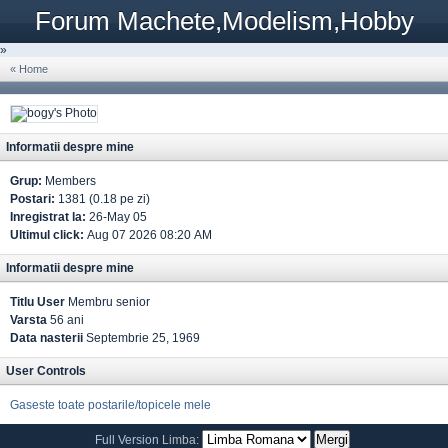
Forum Machete,Modelism,Hobby
»
« Home
Informatii despre mine
Grup:
Members
Postari:
1381 (0.18 pe zi)
Inregistrat la:
26-May 05
Ultimul click:
Aug 07 2026 08:20 AM
Informatii despre mine
Titlu User
Membru senior
Varsta
56 ani
Data nasterii
Septembrie 25, 1969
User Controls
Gaseste toate postarile/topicele mele
Full Version
Limba: