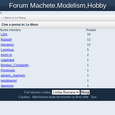
Forum Machete,Modelism,Hobby
»
« Back to Le Mans
Cine a postat in: Le Mans
Nume membru
Postari
LDH
33
Ralasef
12
mecanno
12
Longinus
5
michi-ro
2
catalinkat
1
Bogdan_Constantin
1
Prognosis
1
alexelu_marinelu
1
neobluenet
1
stageexp
1
Full Version
Limba:
Cautare
·
Marcheaza toate forumurile ca fiind citite
·
Sus