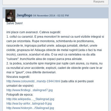
Raspuns
JangBogo
04 November 2014 - 02:02 PM
Salve Sven!
imi place cum avansezi. Cateva sugestii:
1. coltul cu caramizi. E prea monoton! In sensul ca sunt vizibile integral si
cam pe orizontala. Rupe monotonia, schimbandu-le pozitionarea,
rasuceste-le, ingroapa partial unele. adauga jumatati, sferturi, unele
ciobite, grupeaza-le! Adauga obiecte de metal ruginit (asta o faci tu mai
incolo), casnice, scanduri et alia. O sa vezi ca varietatea va da alta
"culoare". trunchiurile alea de copaci parca prea aliniate.
2. la podea, scandurile spre margine par rupte cam aiurea, cu mana, nu
ca rezultat al unor accidente, explozii, caderi de obiecte grele care le-ar
mai si "gauri", crea diferite denivelari.
Niscaiva sugestii:
http://www.colouredd...mandy-1944.html
(sata utila si pentru pasii
urmatori de vopsire)
http://www.firstlegi...stalingrad7.jpg
Fotografii de epoca:
http://de.wikipedia...._Stalingrad.jpg
http://war.by-airfor...talingrad-9.jpg
http://www.historyin.../Stalingrad.jpg