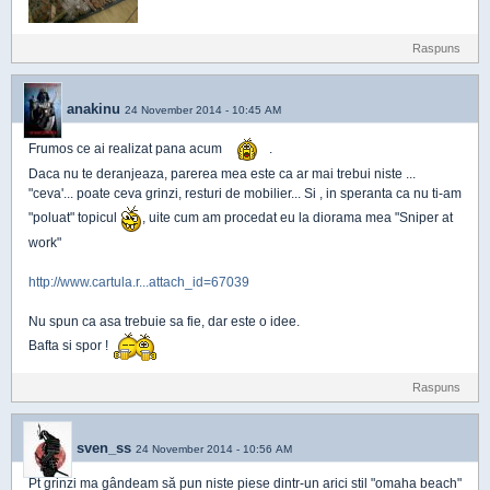
Raspuns
anakinu
24 November 2014 - 10:45 AM
Frumos ce ai realizat pana acum
.
Daca nu te deranjeaza, parerea mea este ca ar mai trebui niste ...
"ceva'... poate ceva grinzi, resturi de mobilier... Si , in speranta ca nu ti-am
"poluat" topicul
, uite cum am procedat eu la diorama mea "Sniper at
work"
http://www.cartula.r...attach_id=67039
Nu spun ca asa trebuie sa fie, dar este o idee.
Bafta si spor !
Raspuns
sven_ss
24 November 2014 - 10:56 AM
Pt grinzi ma gândeam să pun niste piese dintr-un arici stil "omaha beach"