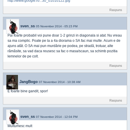
http://www.google.ro...30_01010122.jpg
Raspuns
sven_ss
05 November 2014 - 05:15 PM
Pai foarte probabil voi pune doar 1-2 grinzi in diagonala si atat. Nu vreau
sa ma complic. Poate pe la a 4a diorama o SA fac mai multe. Acum e de
ajuns atât. O SA mai pun murdărie pe podea, pe stradă, trotuar, alte
rămăsite, sa vad daca reusesc sa fac o masa/scaun, sa schimb pozitia
lemnelor de pe colt.
Raspuns
JangBogo
07 November 2014 - 10:38 AM
E foarte bine gandit, spor!
Raspuns
sven_ss
07 November 2014 - 12:04 PM
Multumesc mult