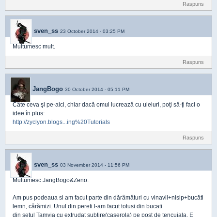
Raspuns
sven_ss
23 October 2014 - 03:25 PM
Multumesc mult.
Raspuns
JangBogo
30 October 2014 - 05:11 PM
Câte ceva şi pe-aici, chiar dacă omul lucrează cu uleiuri, poţi să-ţi faci o
idee în plus:
http://zyclyon.blogs...ing%20Tutorials
Raspuns
sven_ss
03 November 2014 - 11:56 PM
Multumesc JangBogo&Zeno.
Am pus podeaua si am facut parte din dărâmături cu vinavil+nisip+bucăti
lemn, cărămizi. Unul din pereti l-am facut totusi din bucati
din setul Tamyia cu extrudat subtire(caserola) pe post de tencuiala. E