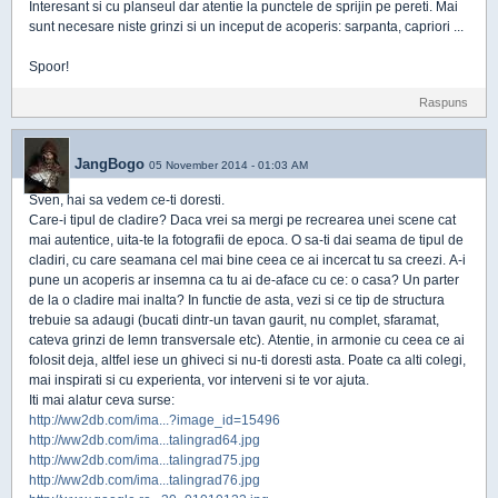
Interesant si cu planseul dar atentie la punctele de sprijin pe pereti. Mai
sunt necesare niste grinzi si un inceput de acoperis: sarpanta, capriori ...
Spoor!
Raspuns
JangBogo
05 November 2014 - 01:03 AM
Sven, hai sa vedem ce-ti doresti.
Care-i tipul de cladire? Daca vrei sa mergi pe recrearea unei scene cat
mai autentice, uita-te la fotografii de epoca. O sa-ti dai seama de tipul de
cladiri, cu care seamana cel mai bine ceea ce ai incercat tu sa creezi. A-i
pune un acoperis ar insemna ca tu ai de-aface cu ce: o casa? Un parter
de la o cladire mai inalta? In functie de asta, vezi si ce tip de structura
trebuie sa adaugi (bucati dintr-un tavan gaurit, nu complet, sfaramat,
cateva grinzi de lemn transversale etc). Atentie, in armonie cu ceea ce ai
folosit deja, altfel iese un ghiveci si nu-ti doresti asta. Poate ca alti colegi,
mai inspirati si cu experienta, vor interveni si te vor ajuta.
Iti mai alatur ceva surse:
http://ww2db.com/ima...?image_id=15496
http://ww2db.com/ima...talingrad64.jpg
http://ww2db.com/ima...talingrad75.jpg
http://ww2db.com/ima...talingrad76.jpg