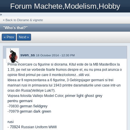
Forum Machete,Modelism,Hobby
»
« Back to Diorame & vignete
"Who's that?"
« Prev
Next »
sven_ss
18 October 2014 - 12:30 PM
Prima incercare cu figurine si diorama. Kitul este de la MB MasterBox la
1.35, pe net se vorbeste foarte frumos despre el, eu nu prea pot arunca o
opinie fiind primul pe care il montez/colorez...stiti voi.
Ideea ar fi reprezentarea a 6 figurine, 3 Gebirgsjager germani si trei
marinari rusi in primavara lui 1943 printre daramaturile unei case intr-un
oras din Rusia(Velikiye Luki?).
primer light ghost grey
Vopsea folosita Vallejo Model Color,
pentru germani
-
german fieldgrey
70830
-
german dark green
70979
rusi
-
70924
Russian Uniform WWII