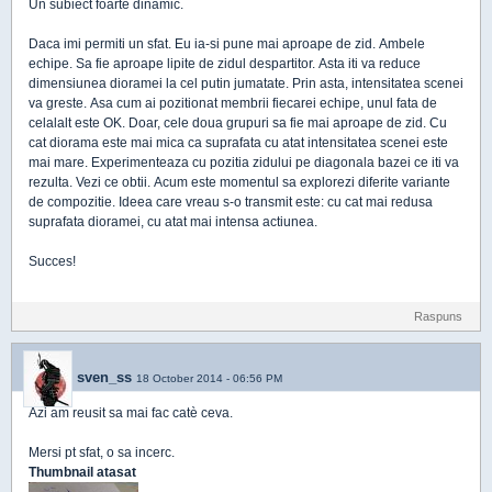
Un subiect foarte dinamic.
Daca imi permiti un sfat. Eu ia-si pune mai aproape de zid. Ambele
echipe. Sa fie aproape lipite de zidul despartitor. Asta iti va reduce
dimensiunea dioramei la cel putin jumatate. Prin asta, intensitatea scenei
va greste. Asa cum ai pozitionat membrii fiecarei echipe, unul fata de
celalalt este OK. Doar, cele doua grupuri sa fie mai aproape de zid. Cu
cat diorama este mai mica ca suprafata cu atat intensitatea scenei este
mai mare. Experimenteaza cu pozitia zidului pe diagonala bazei ce iti va
rezulta. Vezi ce obtii. Acum este momentul sa explorezi diferite variante
de compozitie. Ideea care vreau s-o transmit este: cu cat mai redusa
suprafata dioramei, cu atat mai intensa actiunea.
Succes!
Raspuns
sven_ss
18 October 2014 - 06:56 PM
Azi am reusit sa mai fac catè ceva.
Mersi pt sfat, o sa incerc.
Thumbnail atasat