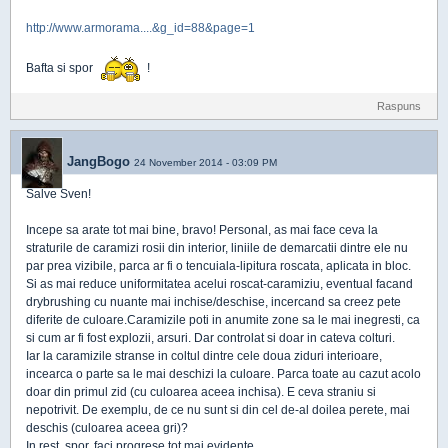
http://www.armorama....&g_id=88&page=1
Bafta si spor
!
Raspuns
JangBogo
24 November 2014 - 03:09 PM
Salve Sven!
Incepe sa arate tot mai bine, bravo! Personal, as mai face ceva la
straturile de caramizi rosii din interior, liniile de demarcatii dintre ele nu
par prea vizibile, parca ar fi o tencuiala-lipitura roscata, aplicata in bloc.
Si as mai reduce uniformitatea acelui roscat-caramiziu, eventual facand
drybrushing cu nuante mai inchise/deschise, incercand sa creez pete
diferite de culoare.Caramizile poti in anumite zone sa le mai inegresti, ca
si cum ar fi fost explozii, arsuri. Dar controlat si doar in cateva colturi.
Iar la caramizile stranse in coltul dintre cele doua ziduri interioare,
incearca o parte sa le mai deschizi la culoare. Parca toate au cazut acolo
doar din primul zid (cu culoarea aceea inchisa). E ceva straniu si
nepotrivit. De exemplu, de ce nu sunt si din cel de-al doilea perete, mai
deschis (culoarea aceea gri)?
In rest, spor, faci progrese tot mai evidente.