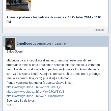
Aceasta postare a fost editata de
sven_ss
: 18 October 2014 - 07:03
PM
Raspuns
JangBogo
23 October 2014 - 02:39 PM
Salve Sven!
Mă bucur ca ai început acest subiect, personal, este unul dintre
preferatele mele şi cred unul dintre seturile interesante de la ucraineni.
Zeno ti-a dat un sfat foarte bun pentru poziţionarea lor. Acum depinde
cum va fi şi scena finală. Atenţie la pensule, să ai unele bune şi subţiri
(mai ales pentru faţă, ochi) şi la diluţia culorilor.
Pentru vopsirea figurinelor îţi ataşez câteva linkuri:
https://www.youtube....h?v=no2zBike6Q0
https://www.youtube....h?v=xYw0JKWBYV8
https://www.youtube....h?v=EhUHas8AmvY
Sper să-ţi fie de folos!
Nicu