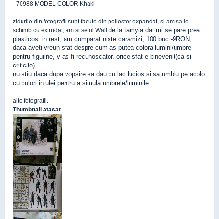
- 70988 MODEL COLOR Khaki
zidurile din fotografii sunt facute din poliester expandat, si am sa le
de la
tamyia dar mi se pare prea
schimb cu extrudat, am si setul Wall
plasticos. in rest, am cumparat niste caramizi, 100 buc -9RON,
daca aveti vreun sfat despre cum as putea colora lumini/umbre
pentru figurine, v-as fi recunoscator. orice sfat e binevenit(ca si
criticile)
nu stiu daca dupa vopsire sa dau cu lac lucios si sa umblu pe acolo
cu culori in ulei pentru a simula umbrele/luminile.
alte fotografii.
Thumbnail atasat