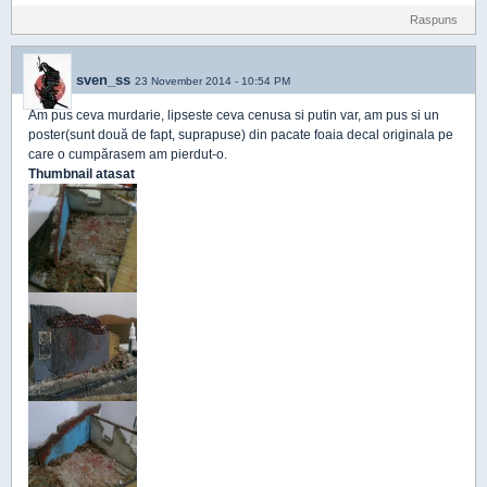
Raspuns
sven_ss
23 November 2014 - 10:54 PM
Am pus ceva murdarie, lipseste ceva cenusa si putin var, am pus si un
poster(sunt două de fapt, suprapuse) din pacate foaia decal originala pe
care o cumpărasem am pierdut-o.
Thumbnail atasat