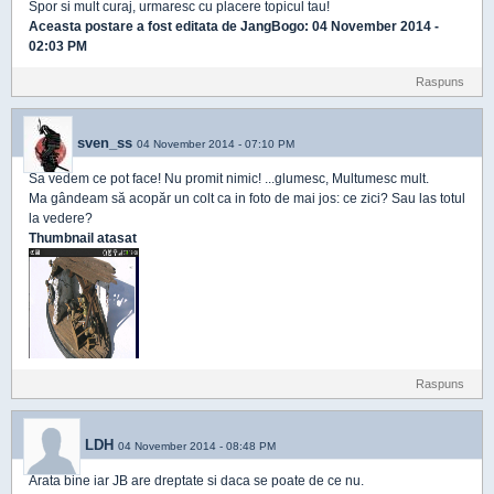
Spor si mult curaj, urmaresc cu placere topicul tau!
Aceasta postare a fost editata de
JangBogo
: 04 November 2014 -
02:03 PM
Raspuns
sven_ss
04 November 2014 - 07:10 PM
Sa vedem ce pot face! Nu promit nimic! ...glumesc, Multumesc mult.
Ma gândeam să acopăr un colt ca in foto de mai jos: ce zici? Sau las totul
la vedere?
Thumbnail atasat
Raspuns
LDH
04 November 2014 - 08:48 PM
Arata bine iar JB are dreptate si daca se poate de ce nu.