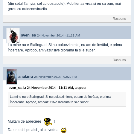
(din setul Tamyia, cel cu obstacole). Mobilier as vrea si eu sa pun, mai
grreu cu autoconstructia.
Raspuns
sven_ss
24 November 2014 - 11:11 AM
La mine nu e Stalingrad. Si nu poluezi nimic, eu am de învătat, e prima
încercare. Apropo, am vazut live diorama ta si e super.
Raspuns
anakinu
24 November 2014 - 02:29 PM
sven_ss, la 24 November 2014 - 11:11 AM, a spus:
La mine nu e Stalingrad. Si nu poluezi nimic, eu am de învătat, e prima
încercare. Apropo, am vazut live diorama ta si e super.
Multam de apreciere
!
Da un ochi pe aici , ai ce vedea
: