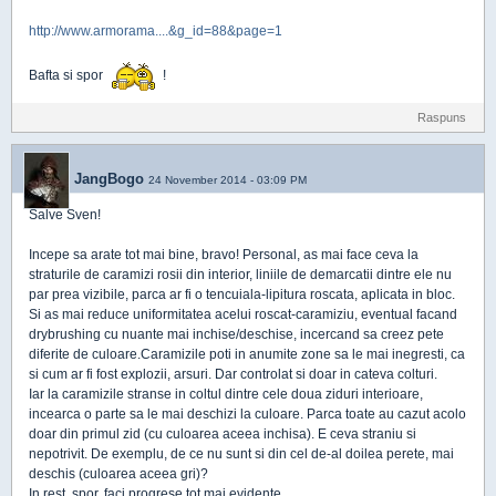
http://www.armorama....&g_id=88&page=1
Bafta si spor
!
Raspuns
JangBogo
24 November 2014 - 03:09 PM
Salve Sven!
Incepe sa arate tot mai bine, bravo! Personal, as mai face ceva la
straturile de caramizi rosii din interior, liniile de demarcatii dintre ele nu
par prea vizibile, parca ar fi o tencuiala-lipitura roscata, aplicata in bloc.
Si as mai reduce uniformitatea acelui roscat-caramiziu, eventual facand
drybrushing cu nuante mai inchise/deschise, incercand sa creez pete
diferite de culoare.Caramizile poti in anumite zone sa le mai inegresti, ca
si cum ar fi fost explozii, arsuri. Dar controlat si doar in cateva colturi.
Iar la caramizile stranse in coltul dintre cele doua ziduri interioare,
incearca o parte sa le mai deschizi la culoare. Parca toate au cazut acolo
doar din primul zid (cu culoarea aceea inchisa). E ceva straniu si
nepotrivit. De exemplu, de ce nu sunt si din cel de-al doilea perete, mai
deschis (culoarea aceea gri)?
In rest, spor, faci progrese tot mai evidente.