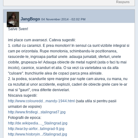
Raspuns
JangBogo
04 November 2014 - 02:02 PM
Salve Sven!
imi place cum avansezi. Cateva sugestii:
1. coltul cu caramizi. E prea monoton! In sensul ca sunt vizibile integral si
cam pe orizontala. Rupe monotonia, schimbandu-le pozitionarea,
rasuceste-le, ingroapa partial unele. adauga jumatati, sferturi, unele
ciobite, grupeaza-le! Adauga obiecte de metal ruginit (asta o faci tu mai
incolo), casnice, scanduri et alia. O sa vezi ca varietatea va da alta
"culoare". trunchiurile alea de copaci parca prea aliniate.
2. la podea, scandurile spre margine par rupte cam aiurea, cu mana, nu
ca rezultat al unor accidente, explozii, caderi de obiecte grele care le-ar
mai si "gauri", crea diferite denivelari.
Niscaiva sugestii:
http://www.colouredd...mandy-1944.html
(sata utila si pentru pasii
urmatori de vopsire)
http://www.firstlegi...stalingrad7.jpg
Fotografii de epoca:
http://de.wikipedia...._Stalingrad.jpg
http://war.by-airfor...talingrad-9.jpg
http://www.historyin.../Stalingrad.jpg