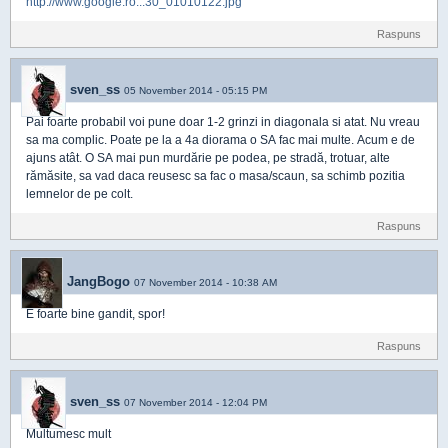
http://www.google.ro...30_01010122.jpg
Raspuns
sven_ss
05 November 2014 - 05:15 PM
Pai foarte probabil voi pune doar 1-2 grinzi in diagonala si atat. Nu vreau
sa ma complic. Poate pe la a 4a diorama o SA fac mai multe. Acum e de
ajuns atât. O SA mai pun murdărie pe podea, pe stradă, trotuar, alte
rămăsite, sa vad daca reusesc sa fac o masa/scaun, sa schimb pozitia
lemnelor de pe colt.
Raspuns
JangBogo
07 November 2014 - 10:38 AM
E foarte bine gandit, spor!
Raspuns
sven_ss
07 November 2014 - 12:04 PM
Multumesc mult