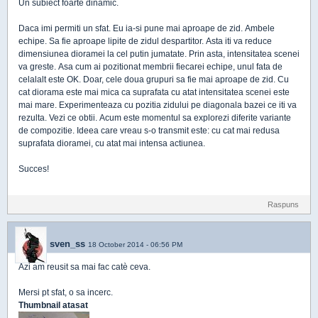
Un subiect foarte dinamic.
Daca imi permiti un sfat. Eu ia-si pune mai aproape de zid. Ambele
echipe. Sa fie aproape lipite de zidul despartitor. Asta iti va reduce
dimensiunea dioramei la cel putin jumatate. Prin asta, intensitatea scenei
va greste. Asa cum ai pozitionat membrii fiecarei echipe, unul fata de
celalalt este OK. Doar, cele doua grupuri sa fie mai aproape de zid. Cu
cat diorama este mai mica ca suprafata cu atat intensitatea scenei este
mai mare. Experimenteaza cu pozitia zidului pe diagonala bazei ce iti va
rezulta. Vezi ce obtii. Acum este momentul sa explorezi diferite variante
de compozitie. Ideea care vreau s-o transmit este: cu cat mai redusa
suprafata dioramei, cu atat mai intensa actiunea.
Succes!
Raspuns
sven_ss
18 October 2014 - 06:56 PM
Azi am reusit sa mai fac catè ceva.
Mersi pt sfat, o sa incerc.
Thumbnail atasat