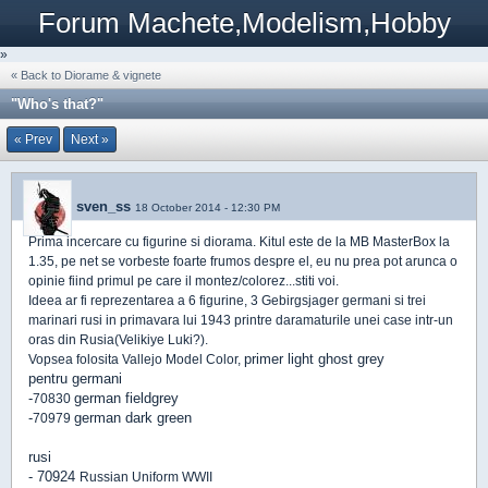
Forum Machete,Modelism,Hobby
»
« Back to Diorame & vignete
"Who's that?"
« Prev
Next »
sven_ss
18 October 2014 - 12:30 PM
Prima incercare cu figurine si diorama. Kitul este de la MB MasterBox la
1.35, pe net se vorbeste foarte frumos despre el, eu nu prea pot arunca o
opinie fiind primul pe care il montez/colorez...stiti voi.
Ideea ar fi reprezentarea a 6 figurine, 3 Gebirgsjager germani si trei
marinari rusi in primavara lui 1943 printre daramaturile unei case intr-un
oras din Rusia(Velikiye Luki?).
primer light ghost grey
Vopsea folosita Vallejo Model Color,
pentru germani
-
german fieldgrey
70830
-
german dark green
70979
rusi
-
70924
Russian Uniform WWII