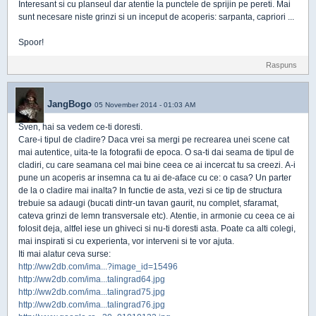
Interesant si cu planseul dar atentie la punctele de sprijin pe pereti. Mai
sunt necesare niste grinzi si un inceput de acoperis: sarpanta, capriori ...
Spoor!
Raspuns
JangBogo
05 November 2014 - 01:03 AM
Sven, hai sa vedem ce-ti doresti.
Care-i tipul de cladire? Daca vrei sa mergi pe recrearea unei scene cat
mai autentice, uita-te la fotografii de epoca. O sa-ti dai seama de tipul de
cladiri, cu care seamana cel mai bine ceea ce ai incercat tu sa creezi. A-i
pune un acoperis ar insemna ca tu ai de-aface cu ce: o casa? Un parter
de la o cladire mai inalta? In functie de asta, vezi si ce tip de structura
trebuie sa adaugi (bucati dintr-un tavan gaurit, nu complet, sfaramat,
cateva grinzi de lemn transversale etc). Atentie, in armonie cu ceea ce ai
folosit deja, altfel iese un ghiveci si nu-ti doresti asta. Poate ca alti colegi,
mai inspirati si cu experienta, vor interveni si te vor ajuta.
Iti mai alatur ceva surse:
http://ww2db.com/ima...?image_id=15496
http://ww2db.com/ima...talingrad64.jpg
http://ww2db.com/ima...talingrad75.jpg
http://ww2db.com/ima...talingrad76.jpg