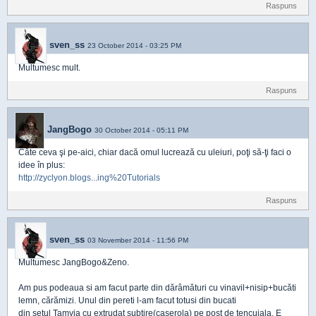
Raspuns
sven_ss
23 October 2014 - 03:25 PM
Multumesc mult.
Raspuns
JangBogo
30 October 2014 - 05:11 PM
Câte ceva şi pe-aici, chiar dacă omul lucrează cu uleiuri, poţi să-ţi faci o
idee în plus:
http://zyclyon.blogs...ing%20Tutorials
Raspuns
sven_ss
03 November 2014 - 11:56 PM
Multumesc JangBogo&Zeno.
Am pus podeaua si am facut parte din dărâmături cu vinavil+nisip+bucăti
lemn, cărămizi. Unul din pereti l-am facut totusi din bucati
din setul Tamyia cu extrudat subtire(caserola) pe post de tencuiala. E