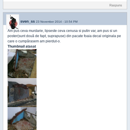
Raspuns
sven_ss
23 November 2014 - 10:54 PM
Am pus ceva murdarie, lipseste ceva cenusa si putin var, am pus si un
poster(sunt două de fapt, suprapuse) din pacate foaia decal originala pe
care o cumpărasem am pierdut-o.
Thumbnail atasat