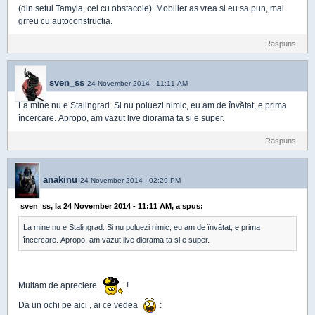
(din setul Tamyia, cel cu obstacole). Mobilier as vrea si eu sa pun, mai
grreu cu autoconstructia.
Raspuns
sven_ss
24 November 2014 - 11:11 AM
La mine nu e Stalingrad. Si nu poluezi nimic, eu am de învătat, e prima
încercare. Apropo, am vazut live diorama ta si e super.
Raspuns
anakinu
24 November 2014 - 02:29 PM
sven_ss, la 24 November 2014 - 11:11 AM, a spus:
La mine nu e Stalingrad. Si nu poluezi nimic, eu am de învătat, e prima
încercare. Apropo, am vazut live diorama ta si e super.
Multam de apreciere
!
Da un ochi pe aici , ai ce vedea
: