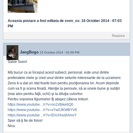
Aceasta postare a fost editata de
sven_ss
: 18 October 2014 - 07:03
PM
Raspuns
JangBogo
23 October 2014 - 02:39 PM
Salve Sven!
Mă bucur ca ai început acest subiect, personal, este unul dintre
preferatele mele şi cred unul dintre seturile interesante de la ucraineni.
Zeno ti-a dat un sfat foarte bun pentru poziţionarea lor. Acum depinde
cum va fi şi scena finală. Atenţie la pensule, să ai unele bune şi subţiri
(mai ales pentru faţă, ochi) şi la diluţia culorilor.
Pentru vopsirea figurinelor îţi ataşez câteva linkuri:
https://www.youtube....h?v=no2zBike6Q0
https://www.youtube....h?v=xYw0JKWBYV8
https://www.youtube....h?v=EhUHas8AmvY
Sper să-ţi fie de folos!
Nicu