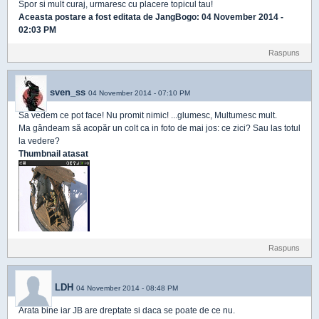
Spor si mult curaj, urmaresc cu placere topicul tau!
Aceasta postare a fost editata de
JangBogo
: 04 November 2014 -
02:03 PM
Raspuns
sven_ss
04 November 2014 - 07:10 PM
Sa vedem ce pot face! Nu promit nimic! ...glumesc, Multumesc mult.
Ma gândeam să acopăr un colt ca in foto de mai jos: ce zici? Sau las totul
la vedere?
Thumbnail atasat
Raspuns
LDH
04 November 2014 - 08:48 PM
Arata bine iar JB are dreptate si daca se poate de ce nu.