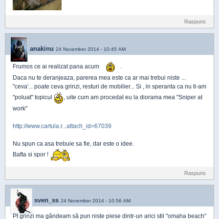
Raspuns
anakinu
24 November 2014 - 10:45 AM
Frumos ce ai realizat pana acum
.
Daca nu te deranjeaza, parerea mea este ca ar mai trebui niste ...
"ceva'... poate ceva grinzi, resturi de mobilier... Si , in speranta ca nu ti-am
"poluat" topicul
, uite cum am procedat eu la diorama mea "Sniper at
work"
http://www.cartula.r...attach_id=67039
Nu spun ca asa trebuie sa fie, dar este o idee.
Bafta si spor !
Raspuns
sven_ss
24 November 2014 - 10:56 AM
Pt grinzi ma gândeam să pun niste piese dintr-un arici stil "omaha beach"