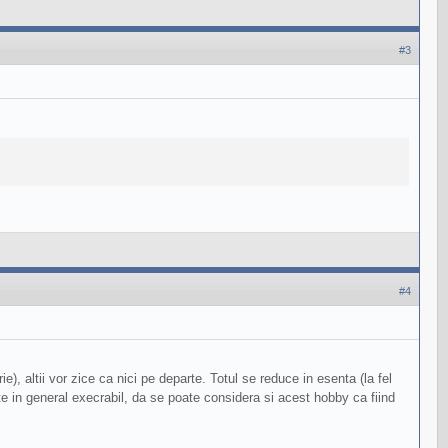
#3
#4
 altii vor zice ca nici pe departe. Totul se reduce in esenta (la fel
 este in general execrabil, da se poate considera si acest hobby ca fiind