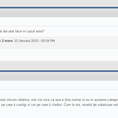
t dai atat face in cazul asta?
de
Z-mare
: 15 January 2015 - 05:59 PM
 oricum relativa, unii vor zice ca asa e (ma numar si eu in aceasta categorie),
ii pe care ii castigi si cei pe care ii cheltui. Cum la noi, nivelul de salarizare