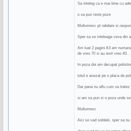
Sa inteleg ca e mai bine cu adez
o sa pun niste poze
Multumesc pt rabdare si raspu
Sper sa se inteleaga ceva din a
Am luat 2 pagini A3 am numara
de vreo 70 si au iesit vreo 40..
In poza doi am decupat polistire
totul e asezat pe o placa de pol
Dar pana nu aflu cum sa trate
si am sa pun si o poza unde se
Multumesc
Aici se vad soldatii, sper sa nu