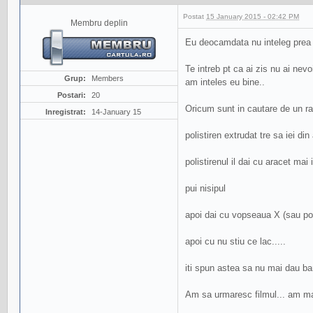
Postat
15 January 2015 - 02:42 PM
Membru deplin
Eu deocamdata nu inteleg prea b
Te intreb pt ca ai zis nu ai ne
Grup:
Members
am inteles eu bine..
Postari:
20
Oricum sunt in cautare de un r
Inregistrat:
14-January 15
polistiren extrudat tre sa iei di
polistirenul il dai cu aracet mai 
pui nisipul
apoi dai cu vopseaua X (sau po
apoi cu nu stiu ce lac.....
iti spun astea sa nu mai dau ban
Am sa urmaresc filmul... am mai