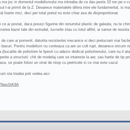
ma joc in domeniul modelismului ma intreaba de ce dau peste 10 ron pe o cuti
ul l-ai primit de la Z. Deoarece materialele difera intre ele fundamental, si m
eral foarte mici, deci per total pretul nu este chiar asa de disproportionat.
 ce ai postat, daca posezi figurine din renumitul plastic de galeata, nu te chi
ruirea bazei tale din extrudat, lucrurile stau cu totul altfel, ai sanse de reusi
, de care ai pomenit, datorita rezistentei mecanice si deci prelucrarii mai faci
in baxuri. Pentru modelism nu conteaza ca are un colt rupt, deoarece oricum nu
 (bucatile de polistiren le lipesti cu adeziv dedicat polistirenului, care nu il 
erite a structurii: chit de modelaj care se intareste la aer, sau hartie de tip 
sa, se poate folosi un strat de nisip cu pietricele si ce mai este cazul.
cum sta treaba poti vedea aici:
yVNwsStK9A