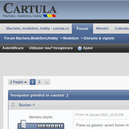
Machete, modelism, hobby - cartula.ro
Forum
Membri
Calenda
Forum Machete,Modelism,Hobby
>
Modelism
>
Diorame & vignete
Autentificare
Utilizator nou? Inregistrare
Ajutor
2 Pagini
1
2
→
Incepator pierdut in cautari :)
Surian
Postat
14 January 2015 - 10:47 PM
Membru deplin
Pana sa gasesc acest forum m-am