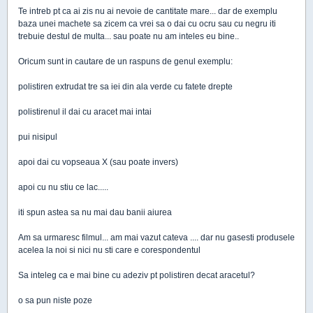
Te intreb pt ca ai zis nu ai nevoie de cantitate mare... dar de exemplu
baza unei machete sa zicem ca vrei sa o dai cu ocru sau cu negru iti
trebuie destul de multa... sau poate nu am inteles eu bine..
Oricum sunt in cautare de un raspuns de genul exemplu:
polistiren extrudat tre sa iei din ala verde cu fatete drepte
polistirenul il dai cu aracet mai intai
pui nisipul
apoi dai cu vopseaua X (sau poate invers)
apoi cu nu stiu ce lac.....
iti spun astea sa nu mai dau banii aiurea
Am sa urmaresc filmul... am mai vazut cateva .... dar nu gasesti produsele
acelea la noi si nici nu sti care e corespondentul
Sa inteleg ca e mai bine cu adeziv pt polistiren decat aracetul?
o sa pun niste poze