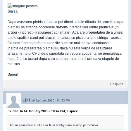
Sursa
Dupa asezarea pietrisului daca pui direct solutie diluata de aracet cu apa
pietrisul se strange cocoloase datorita interspatiilor dintre pietricele (in
argou - incorect - ii spunem capilaritate). Apa are proprietatea de a umezi
acele spatii si cand pui aracet - picatura cu picatura cu o siringa - acesta
"aluneca" pe suprafetele umezite si nu se mai creaza cocoloase.
Inainte de presararea pietrisului, daca nu este vorba de realizarea
terasamentului CF ci de o suprafata ce trebuie acoperita, se pensuleaza
suprafata cu aracet dupa care se presara piatra si urmeaza etapele de
mai sus.
Spoor!
Raspuns
LDH
16 January 2015 - 04:53 PM
Surian, la 14 January 2015 - 10:47 PM, a spus:
Acum semnalele sunt ca ar fi un hobby cam scump pt romania.