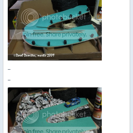
...
...