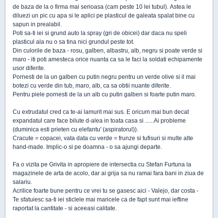
de baza de la o firma mai serioasa (cam peste 10 lei tubul). Astea le
diluezi un pic cu apa si le aplici pe plasticul de galeata spalat bine cu
sapun in prealabil.
Poti sa-ti iei si grund auto la spray (gri de obicei) dar daca nu speli
plasticul ala nu o sa tina nici grundul peste tot.
Din culorile de baza - rosu, galben, albastru, alb, negru si poate verde si
maro - iti poti amesteca orice nuanta ca sa le faci la soldati echipamente
usor diferite.
Pornesti de la un galben cu putin negru pentru un verde olive si il mai
botezi cu verde din tub, maro, alb, ca sa obtii nuante diferite.
Pentru piele pornesti de la un alb cu putin galben si foarte putin maro.
Cu extrudatul cred ca te-ai lamurit mai sus. E oricum mai bun decat
expandatul care face bilute d-alea in toata casa si ......Ai probleme
(duminica esti prieten cu elefantu' (aspiratorul)).
Cracute = copacei, vata data cu verde = frunze si tufisuri si multe alte
hand-made. Implic-o si pe doamna - o sa ajungi departe.
Fa o vizita pe Grivita in apropiere de intersectia cu Stefan Furtuna la
magazinele de arta de acolo, dar ai grija sa nu ramai fara bani in ziua de
salariu.
Acrilice foarte bune pentru ce vrei tu se gasesc aici - Valejo, dar costa -
Te sfatuiesc sa-ti iei sticlele mai maricele ca de fapt sunt mai ieftine
raportat la cantitate - si aceeasi calitate.