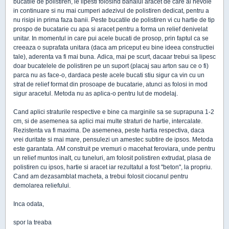
bucatile de polistiren, le lipesti folosind banalul aracet de care ai nevoie
in continuare si nu mai cumperi adezivul de polistiren dedicat, pentru a
nu risipi in prima faza banii. Peste bucatile de polistiren vi cu hartie de tip
prospo de bucatarie cu apa si aracet pentru a forma un relief denivelat
unitar. In momentul in care pui acele bucati de prosop, prin faptul ca se
creeaza o suprafata unitara (daca am priceput eu bine ideea constructiei
tale), aderenta va fi mai buna. Adica, mai pe scurt, dacaar trebui sa lipesc
doar bucatelele de polistiren pe un suport (placaj sau arton sau ce o fi)
parca nu as face-o, dardaca peste acele bucati stiu sigur ca vin cu un
strat de relief format din prosoape de bucatarie, atunci as folosi in mod
sigur aracetul. Metoda nu as aplica-o pentru lut de modelaj.
Cand aplici straturile respective e bine ca marginile sa se suprapuna 1-2
cm, si de asemenea sa aplici mai multe straturi de hartie, intercalate.
Rezistenta va fi maxima. De asemenea, peste hartia respectiva, daca
vrei duritate si mai mare, pensulezi un amestec subtire de ipsos. Metoda
este garantata. AM construit pe vremuri o macehat feroviara, unde pentru
un relief muntos inalt, cu tuneluri, am folosit polistiren extrudat, plasa de
polistiren cu ipsos, hartie si aracet iar rezultatul a fost "beton", la propriu.
Cand am dezasamblat macheta, a trebui folosit ciocanul pentru
demolarea reliefului.
Inca odata,
spor la treaba