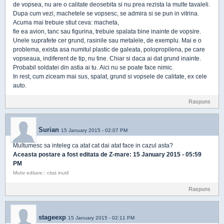
de vopsea, nu are o calitate deosebita si nu prea rezista la multe tavaleli.
Dupa cum vezi, machetele se vopsesc, se admira si se pun in vitrina.
Acuma mai trebuie stiut ceva: macheta,
fie ea avion, tanc sau figurina, trebuie spalata bine inainte de vopsire.
Unele suprafete cer grund, rasinile sau metalele, de exemplu. Mai e o
problema, exista asa numitul plastic de galeata, polopropilena, pe care
vopseaua, indiferent de tip, nu tine. Chiar si daca ai dat grund inainte.
Probabil soldatei din astia ai tu. Aici nu se poate face nimic.
In rest, cum ziceam mai sus, spalat, grund si vopsele de calitate, ex cele
auto.
Raspuns
Surian
15 January 2015 - 02:07 PM
Multumesc sa inteleg ca atat cat dai atat face in cazul asta?
Aceasta postare a fost editata de
Z-mare
: 15 January 2015 - 05:59
PM
Motiv editare:: citat inutil
Raspuns
stageexp
15 January 2015 - 02:11 PM