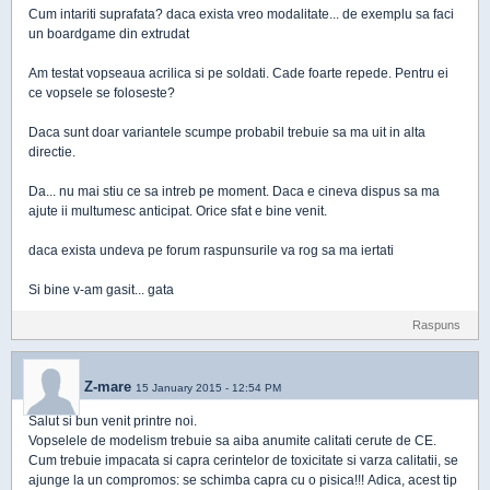
Cum intariti suprafata? daca exista vreo modalitate... de exemplu sa faci
un boardgame din extrudat
Am testat vopseaua acrilica si pe soldati. Cade foarte repede. Pentru ei
ce vopsele se foloseste?
Daca sunt doar variantele scumpe probabil trebuie sa ma uit in alta
directie.
Da... nu mai stiu ce sa intreb pe moment. Daca e cineva dispus sa ma
ajute ii multumesc anticipat. Orice sfat e bine venit.
daca exista undeva pe forum raspunsurile va rog sa ma iertati
Si bine v-am gasit... gata
Raspuns
Z-mare
15 January 2015 - 12:54 PM
Salut si bun venit printre noi.
Vopselele de modelism trebuie sa aiba anumite calitati cerute de CE.
Cum trebuie impacata si capra cerintelor de toxicitate si varza calitatii, se
ajunge la un compromos: se schimba capra cu o pisica!!! Adica, acest tip