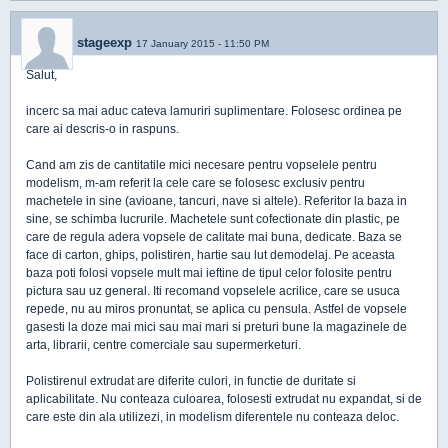
stageexp
17 January 2015 - 11:50 PM
Salut,
incerc sa mai aduc cateva lamuriri suplimentare. Folosesc ordinea pe
care ai descris-o in raspuns.
Cand am zis de cantitatile mici necesare pentru vopselele pentru
modelism, m-am referit la cele care se folosesc exclusiv pentru
machetele in sine (avioane, tancuri, nave si altele). Referitor la baza in
sine, se schimba lucrurile. Machetele sunt cofectionate din plastic, pe
care de regula adera vopsele de calitate mai buna, dedicate. Baza se
face di carton, ghips, polistiren, hartie sau lut demodelaj. Pe aceasta
baza poti folosi vopsele mult mai ieftine de tipul celor folosite pentru
pictura sau uz general. Iti recomand vopselele acrilice, care se usuca
repede, nu au miros pronuntat, se aplica cu pensula. Astfel de vopsele
gasesti la doze mai mici sau mai mari si preturi bune la magazinele de
arta, librarii, centre comerciale sau supermerketuri.
Polistirenul extrudat are diferite culori, in functie de duritate si
aplicabilitate. Nu conteaza culoarea, folosesti extrudat nu expandat, si de
care este din ala utilizezi, in modelism diferentele nu conteaza deloc.