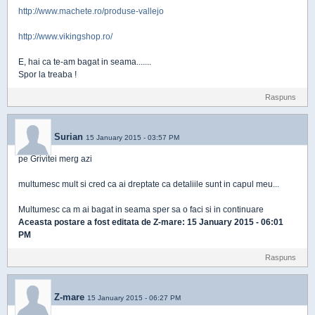
http://www.machete.ro/produse-vallejo
http://www.vikingshop.ro/
E, hai ca te-am bagat in seama.......
Spor la treaba !
Raspuns
Surian
15 January 2015 - 03:57 PM
pe Grivitei merg azi
multumesc mult si cred ca ai dreptate ca detaliile sunt in capul meu...
Multumesc ca m ai bagat in seama sper sa o faci si in continuare
Aceasta postare a fost editata de
Z-mare
: 15 January 2015 - 06:01
PM
Raspuns
Z-mare
15 January 2015 - 06:27 PM