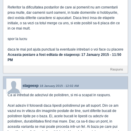
Referitor la dificultatea postarilor de care ai pomenit nu am comentarii
prea multe, dar oamenii sunt oameni, in toate domeniile si hobbyurile,
deci exista diferite caractere si apucaturi. Daca treci insa de etapele
initiale, o sa vezi ca totul merge ca uns, si este posibil sa-ti placa din ce
in ce mai mult.
spor la lucru
daca te mai pot ajuta punctual la eventuale intrebari o voi face cu placere
Aceasta postare a fost editata de
stageexp
: 17 January 2015 - 11:50
PM
Raspuns
stageexp
18 January 2015 - 12:02 AM
Ca ai intrebat de adezivul de polistiren, si mi-a scapat in raspuns.
Acel adeziv il folosesti daca lipesti polistirenul pe alt suport. Din ce am
vazut eu in viteza din imaginile postate de tine, sunt diferite bucati de
polistiren lipite pe o baza. Ei, acele bucati le lipesti cu adeziv de
polistiren, durabilitatea fiind mai mare. Dar, ca sa-ti dau un pont, in
aceasta varianta se mai poate proceda intr-un fel. Ai baza pe care pui