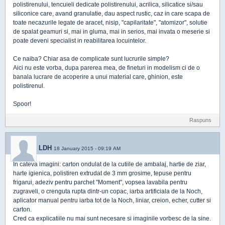
polistirenului, tencuieli dedicate polistirenului, acrilica, silicatice si/sau
siliconice care, avand granulatie, dau aspect rustic, caz in care scapa de
toate necazurile legate de aracet, nisip, "capilaritate", "atomizor", solutie
de spalat geamuri si, mai in gluma, mai in serios, mai invata o meserie si
poate deveni specialist in reabilitarea locuintelor.
Ce naiba? Chiar asa de complicate sunt lucrurile simple?
Aici nu este vorba, dupa parerea mea, de fineturi in modelism ci de o
banala lucrare de acoperire a unui material care, ghinion, este
polistirenul.
Spoor!
Raspuns
LDH
18 January 2015 - 09:19 AM
In cateva imagini: carton ondulat de la cutiile de ambalaj, hartie de ziar,
harte igienica, polistiren extrudat de 3 mm grosime, tepuse pentru
frigarui, adeziv pentru parchet "Moment", vopsea lavabila pentru
zugraveli, o crenguta rupta dintr-un copac, iarba artificiala de la Noch,
aplicator manual pentru iarba tot de la Noch, liniar, creion, echer, cutter si
carton.
Cred ca explicatiile nu mai sunt necesare si imaginile vorbesc de la sine.