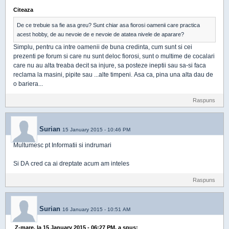
Citeaza
De ce trebuie sa fie asa greu? Sunt chiar asa fiorosi oamenii care practica
acest hobby, de au nevoie de e nevoie de atatea nivele de aparare?
Simplu, pentru ca intre oamenii de buna credinta, cum sunt si cei
prezenti pe forum si care nu sunt deloc fiorosi, sunt o multime de cocalari
care nu au alta treaba decit sa injure, sa posteze ineptii sau sa-si faca
reclama la masini, pipite sau ...alte timpeni. Asa ca, pina una alta dau de
o bariera...
Raspuns
Surian
15 January 2015 - 10:46 PM
Multumesc pt Informatii si indrumari
Si DA cred ca ai dreptate acum am inteles
Raspuns
Surian
16 January 2015 - 10:51 AM
Z-mare, la 15 January 2015 - 06:27 PM, a spus: