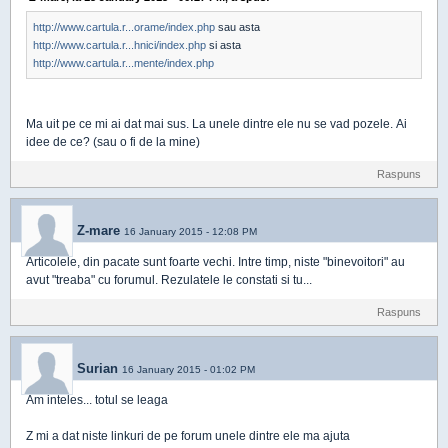
http://www.cartula.r...orame/index.php
sau asta
http://www.cartula.r...hnici/index.php
si asta
http://www.cartula.r...mente/index.php
Ma uit pe ce mi ai dat mai sus. La unele dintre ele nu se vad pozele. Ai
idee de ce? (sau o fi de la mine)
Raspuns
Z-mare
16 January 2015 - 12:08 PM
Articolele, din pacate sunt foarte vechi. Intre timp, niste "binevoitori" au
avut "treaba" cu forumul. Rezulatele le constati si tu...
Raspuns
Surian
16 January 2015 - 01:02 PM
Am inteles... totul se leaga
Z mi a dat niste linkuri de pe forum unele dintre ele ma ajuta