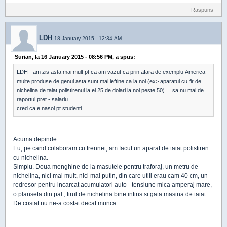
Raspuns
LDH
18 January 2015 - 12:34 AM
Surian, la 16 January 2015 - 08:56 PM, a spus:
LDH - am zis asta mai mult pt ca am vazut ca prin afara de exemplu America
multe produse de genul asta sunt mai ieftine ca la noi (ex> aparatul cu fir de
nichelina de taiat polistirenul la ei 25 de dolari la noi peste 50) ... sa nu mai de
raportul pret - salariu
cred ca e nasol pt studenti
Acuma depinde ...
Eu, pe cand colaboram cu trennet, am facut un aparat de taiat polistiren
cu nichelina.
Simplu. Doua menghine de la masutele pentru traforaj, un metru de
nichelina, nici mai mult, nici mai putin, din care utili erau cam 40 cm, un
redresor pentru incarcat acumulatori auto - tensiune mica amperaj mare,
o planseta din pal , firul de nichelina bine intins si gata masina de taiat.
De costat nu ne-a costat decat munca.