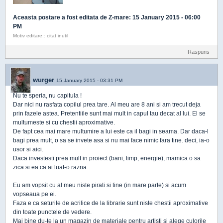
Aceasta postare a fost editata de
Z-mare
: 15 January 2015 - 06:00
PM
Motiv editare:: citat inutil
Raspuns
wurger
15 January 2015 - 03:31 PM
Nu te speria, nu capitula !
Dar nici nu rasfata copilul prea tare. Al meu are 8 ani si am trecut deja
prin fazele astea. Pretentiile sunt mai mult in capul tau decat al lui. El se
multumeste si cu chestii aproximative.
De fapt cea mai mare multumire a lui este ca il bagi in seama. Dar daca-l
bagi prea mult, o sa se invete asa si nu mai face nimic fara tine. deci, ia-o
usor si aici.
Daca investesti prea mult in proiect (bani, timp, energie), mamica o sa
zica si ea ca ai luat-o razna.
Eu am vopsit cu al meu niste pirati si tine (in mare parte) si acum
vopseaua pe ei.
Faza e ca seturile de acrilice de la librarie sunt niste chestii aproximative
din toate punctele de vedere.
Mai bine du-te la un magazin de materiale pentru artisti si alege culorile