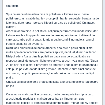
stageexp,
Spui ca aracetul nu adera bine la polistiren si trebuie sa vii, peste
polistiren cu un strat de hartie - prosop din hartie, servetele, banala hartie
igienica, ziare rupte - pe care-l lipesti cu ... ce de polistiren? Cu aracet
cumva?
Aracetul adera bine la polistiren, cel putin pentru chestii modelistice, dar
trebuie sa-i lasi timp pentru uscare deoarece polistirenul, indiferent de
care, absoarbe putina apa si foarte greu, in conditii normale, si atunci
trebuie lasata sa se evapore.
Rezultatul amestecul de hartie aracet si apa este o pasta cu mult mai
multa apa decat aracetul care poate fi aplicat, nediluat, direct din flacon.
Nisipul adera foarte bine la polistiren daca este corect aplicat si se
respecta timpii de uscare - lipire exclusiv cu aracet - vezi macheta "Dupa
20 de ani" si ce o mai fi prezentat pe forumuri unde piatra terasamentului
este pusa pe extrudat de 3 mm grosime. Machetele sunt functionale de
ani buni si, cel putin pana acuma, beneficiarii nu au zis ca s-a dezlipit
piatra.
Chestia cu lutul este deja prea complicata atunci cand este vorba despre
un joc.
Ca sa nu se mai complice cu aracet, hartie peste polistiren lipita cu ...
aracet, lut de modelaj si mai stiu eu ce hai sa-l indrumam spre
materialele folosite la termosistemul pentru fatade: mortar adeziv dedicat