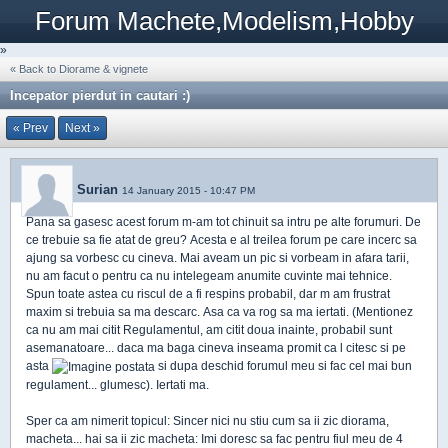
Forum Machete,Modelism,Hobby
»
« Back to Diorame & vignete
Incepator pierdut in cautari :)
« Prev
Next »
Surian
14 January 2015 - 10:47 PM
Pana sa gasesc acest forum m-am tot chinuit sa intru pe alte forumuri. De
ce trebuie sa fie atat de greu? Acesta e al treilea forum pe care incerc sa
ajung sa vorbesc cu cineva. Mai aveam un pic si vorbeam in afara tarii,
nu am facut o pentru ca nu intelegeam anumite cuvinte mai tehnice.
Spun toate astea cu riscul de a fi respins probabil, dar m am frustrat
maxim si trebuia sa ma descarc. Asa ca va rog sa ma iertati. (Mentionez
ca nu am mai citit Regulamentul, am citit doua inainte, probabil sunt
asemanatoare... daca ma baga cineva inseama promit ca l citesc si pe
asta
si dupa deschid forumul meu si fac cel mai bun
regulament... glumesc). Iertati ma.
Sper ca am nimerit topicul: Sincer nici nu stiu cum sa ii zic diorama,
macheta... hai sa ii zic macheta: Imi doresc sa fac pentru fiul meu de 4