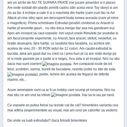
ani un alt fel de NU TE SUPARA FRATE (ne jucam amandoi si ii place).
Am niste soldati din plastic primiti cadou (din aceia verzi Toy story) si am
zis sa fac 4 echipe a cate 4 si o macheta din hartie (cam cum fac la Art
Attack pt cine stie) apoi am descoperit toata lumea aceasta (care pt mine
e magnifica). Prima schimbare Extrudat (posibil combinat cu Aracet si
hartie pt anumite gauri... nu stiu daca merge dar asa ma gandeam eu)
Apoi am inceput sa caut vopsele. Am vazut unele filmulete pe youtube si
am facut propriile experiente: cu Aracet, fara aracet, slefuit, neslefuit, cu
hratie deasupra, fara hartie, cu lavabila fara lavabila, cu acrilice din
acelea de vreo 20 - 30 RON setul de 12 culori. Am cautat extrudat la
bucata, abia am gasit dar nu cred ca i prea bun pt ca are niste dungi pe
el si niste gaurele pe o parte si e negru. Acu asta e pt incepul. Nici nu stiu
daca mai sunt coerent
. Am cumparat scule de tot
felul, scobitori, sarma, bureti de bucatarie, rasnita (sotia nu stie de asta
), pietre, lemne din acelea de frigarui de diferite
marimi, etc...
Acum semnalele sunt ca ar fi un hobby cam scump pt romania. Nici nu
mai stiu ce am vrut sa intreb
. Hai sa le iau pe rand
Ce vopsele as putea folosi sa reziste cat de cat? binenteles varianta cea
mai ieftina (experimentele au esuat, mai am unul pe calorifer sa vedem)
De unde va luati extrudatul? daca folositi binenteles