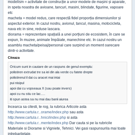
modelism = activitate de construcție a unor modele de mașini și aparate,
in speta noastra de avioane, tancuri, masini, blindate, figurine, vapoare
etc
macheta = model redus, care respectă fidel proporția dimensiunilor și
aspectul exterior. In cazul nostru, avionul, tancul, masina, motocicleta,
nava etc in sine, reduse lascara.
diorama = reprezentare spațială a unei porțiuni de ecosistem, în care se
expun, în muzee, animale împăiate, manechine etc. In cazul nostru un
asamblu macheta/peisaj/personal care surpind un moment oarecare
dintr-o activitate.
Citeaza
Oricum sunt in cautare de un raspuns de genul exemplu:
polistiren extrudat tre sa iei din ala verde cu fatete drepte
polistirenul il dai cu aracet mai intai
pui nisipul
apoi dai cu vopseaua X (sau poate invers)
apoi cu nu stiu ce lac.....
iti spun astea sa nu mai dau banii aiurea
Incearca sa citesti, te rog, la rubrica Articole asta
http://www.cartula.r...orame/index.php
sau asta
http://www.cartula.r...hnici/index.php
si asta
http://www.cartula.r...mente/index.php
Dar cauta si pe la rubricile
Materiale si Diorame si Vigniete, Tehnici. Vei gasi raspunsurila mai toate
intrebariletale.