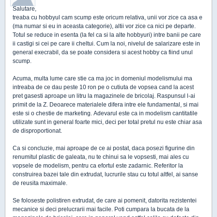
Salutare,
treaba cu hobbyul cam scump este oricum relativa, unii vor zice ca asa e
(ma numar si eu in aceasta categorie), altii vor zice ca nici pe departe.
Totul se reduce in esenta (la fel ca si la alte hobbyuri) intre banii pe care
ii castigi si cei pe care ii cheltui. Cum la noi, nivelul de salarizare este in
general execrabil, da se poate considera si acest hobby ca fiind unul
scump.
Acuma, multa lume care stie ca ma joc in domeniul modelismului ma
intreaba de ce dau peste 10 ron pe o cutiuta de vopsea cand la acest
pret gasesti aproape un litru la magazinele de bricolaj. Raspunsul l-ai
primit de la Z. Deoarece materialele difera intre ele fundamental, si mai
este si o chestie de marketing. Adevarul este ca in modelism cantitatile
utilizate sunt in general foarte mici, deci per total pretul nu este chiar asa
de disproportionat.
Ca si concluzie, mai aproape de ce ai postat, daca posezi figurine din
renumitul plastic de galeata, nu te chinui sa le vopsesti, mai ales cu
vopsele de modelism, pentru ca efortul este zadarnic. Referitor la
construirea bazei tale din extrudat, lucrurile stau cu totul altfel, ai sanse
de reusita maximale.
Se foloseste polistiren extrudat, de care ai pomenit, datorita rezistentei
mecanice si deci prelucrarii mai facile. Poti cumpara la bucata de la