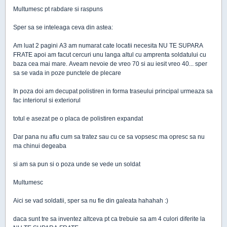
Multumesc pt rabdare si raspuns
Sper sa se inteleaga ceva din astea:
Am luat 2 pagini A3 am numarat cate locatii necesita NU TE SUPARA
FRATE apoi am facut cercuri unu langa altul cu amprenta soldatului cu
baza cea mai mare. Aveam nevoie de vreo 70 si au iesit vreo 40... sper
sa se vada in poze punctele de plecare
In poza doi am decupat polistiren in forma traseului principal urmeaza sa
fac interiorul si exteriorul
totul e asezat pe o placa de polistiren expandat
Dar pana nu aflu cum sa tratez sau cu ce sa vopsesc ma opresc sa nu
ma chinui degeaba
si am sa pun si o poza unde se vede un soldat
Multumesc
Aici se vad soldatii, sper sa nu fie din galeata hahahah :)
daca sunt tre sa inventez altceva pt ca trebuie sa am 4 culori diferite la