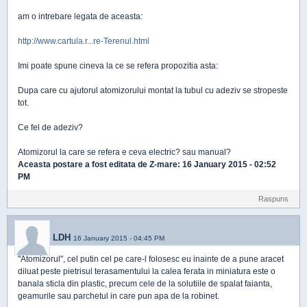
am o intrebare legata de aceasta:
http://www.cartula.r...re-Terenul.html
Imi poate spune cineva la ce se refera propozitia asta:
Dupa care cu ajutorul atomizorului montat la tubul cu adeziv se stropeste
tot.
Ce fel de adeziv?
Atomizorul la care se refera e ceva electric? sau manual?
Aceasta postare a fost editata de
Z-mare
: 16 January 2015 - 02:52
PM
Raspuns
LDH
16 January 2015 - 04:45 PM
"Atomizorul", cel putin cel pe care-l folosesc eu inainte de a pune aracet
diluat peste pietrisul terasamentului la calea ferata in miniatura este o
banala sticla din plastic, precum cele de la solutiile de spalat faianta,
geamurile sau parchetul in care pun apa de la robinet.