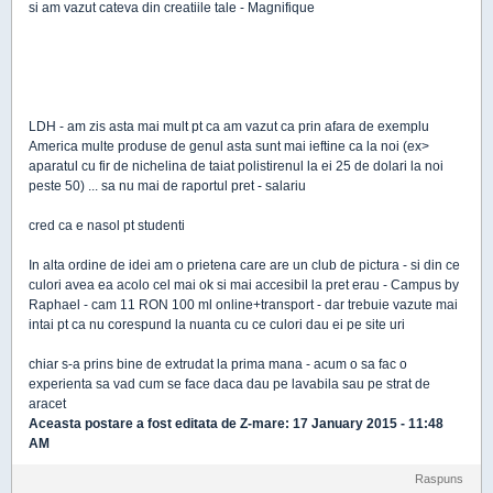
si am vazut cateva din creatiile tale - Magnifique
LDH - am zis asta mai mult pt ca am vazut ca prin afara de exemplu
America multe produse de genul asta sunt mai ieftine ca la noi (ex>
aparatul cu fir de nichelina de taiat polistirenul la ei 25 de dolari la noi
peste 50) ... sa nu mai de raportul pret - salariu
cred ca e nasol pt studenti
In alta ordine de idei am o prietena care are un club de pictura - si din ce
culori avea ea acolo cel mai ok si mai accesibil la pret erau - Campus by
Raphael - cam 11 RON 100 ml online+transport - dar trebuie vazute mai
intai pt ca nu corespund la nuanta cu ce culori dau ei pe site uri
chiar s-a prins bine de extrudat la prima mana - acum o sa fac o
experienta sa vad cum se face daca dau pe lavabila sau pe strat de
aracet
Aceasta postare a fost editata de
Z-mare
: 17 January 2015 - 11:48
AM
Raspuns