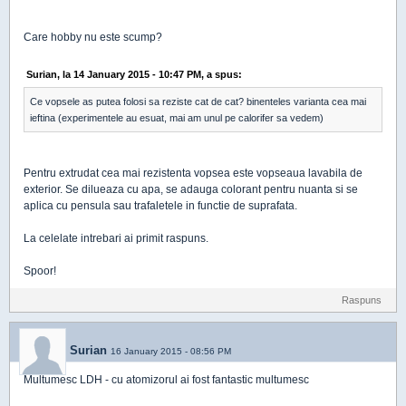
Care hobby nu este scump?
Surian, la 14 January 2015 - 10:47 PM, a spus:
Ce vopsele as putea folosi sa reziste cat de cat? binenteles varianta cea mai
ieftina (experimentele au esuat, mai am unul pe calorifer sa vedem)
Pentru extrudat cea mai rezistenta vopsea este vopseaua lavabila de
exterior. Se dilueaza cu apa, se adauga colorant pentru nuanta si se
aplica cu pensula sau trafaletele in functie de suprafata.
La celelate intrebari ai primit raspuns.
Spoor!
Raspuns
Surian
16 January 2015 - 08:56 PM
Multumesc LDH - cu atomizorul ai fost fantastic multumesc