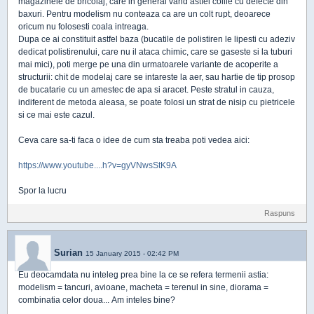
magazinele de bricolaj, care in general vand astfel colile cu defecte din
baxuri. Pentru modelism nu conteaza ca are un colt rupt, deoarece
oricum nu folosesti coala intreaga.
Dupa ce ai constituit astfel baza (bucatile de polistiren le lipesti cu adeziv
dedicat polistirenului, care nu il ataca chimic, care se gaseste si la tuburi
mai mici), poti merge pe una din urmatoarele variante de acoperite a
structurii: chit de modelaj care se intareste la aer, sau hartie de tip prosop
de bucatarie cu un amestec de apa si aracet. Peste stratul in cauza,
indiferent de metoda aleasa, se poate folosi un strat de nisip cu pietricele
si ce mai este cazul.
Ceva care sa-ti faca o idee de cum sta treaba poti vedea aici:
https://www.youtube....h?v=gyVNwsStK9A
Spor la lucru
Raspuns
Surian
15 January 2015 - 02:42 PM
Eu deocamdata nu inteleg prea bine la ce se refera termenii astia:
modelism = tancuri, avioane, macheta = terenul in sine, diorama =
combinatia celor doua... Am inteles bine?