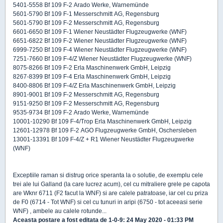
5401-5558 Bf 109 F-2 Arado Werke, Warnemünde
5601-5790 Bf 109 F-1 Messerschmitt AG, Regensburg
5601-5790 Bf 109 F-2 Messerschmitt AG, Regensburg
6601-6650 Bf 109 F-1 Wiener Neustädter Flugzeugwerke (WNF)
6651-6822 Bf 109 F-2 Wiener Neustädter Flugzeugwerke (WNF)
6999-7250 Bf 109 F-4 Wiener Neustädter Flugzeugwerke (WNF)
7251-7660 Bf 109 F-4/Z Wiener Neustädter Flugzeugwerke (WNF)
8075-8266 Bf 109 F-2 Erla Maschinenwerk GmbH, Leipzig
8267-8399 Bf 109 F-4 Erla Maschinenwerk GmbH, Leipzig
8400-8806 Bf 109 F-4/Z Erla Maschinenwerk GmbH, Leipzig
8901-9001 Bf 109 F-2 Messerschmitt AG, Regensburg
9151-9250 Bf 109 F-2 Messerschmitt AG, Regensburg
9535-9734 Bf 109 F-2 Arado Werke, Warnemünde
10001-10290 Bf 109 F-4/Trop Erla Maschinenwerk GmbH, Leipzig
12601-12978 Bf 109 F-2 AGO Flugzeugwerke GmbH, Oschersleben
13001-13391 Bf 109 F-4/Z + R1 Wiener Neustädter Flugzeugwerke
(WNF)
Exceptiile raman si distrug orice speranta la o solutie, de exemplu cele
trei ale lui Galland (la care lucrez acum), cel cu mitraliere grele pe capota
are Wknr 6711 (F2 facut la WNF) si are calele patratoase, iar cel cu priza
de F0 (6714 - Tot WNF) si cel cu tunuri in aripi (6750 - tot aceeasi serie
WNF) , ambele au calele rotunde...
Aceasta postare a fost editata de
1-0-9
: 24 May 2020 - 01:33 PM