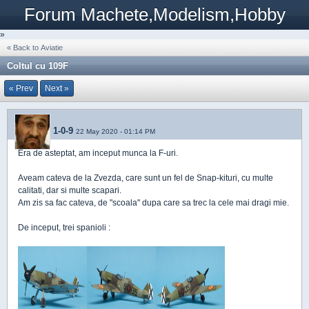
Forum Machete,Modelism,Hobby
»
« Back to Aviatie
Coltul cu 109F
« Prev
Next »
1-0-9
22 May 2020 - 01:14 PM
Era de asteptat, am inceput munca la F-uri.
Aveam cateva de la Zvezda, care sunt un fel de Snap-kituri, cu multe
calitati, dar si multe scapari.
Am zis sa fac cateva, de "scoala" dupa care sa trec la cele mai dragi mie.
De inceput, trei spanioli :