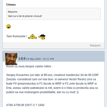
Citeaza
Maestre
Vad ca si tie iti prieste virusul!
Tare frumusele !
Raspuns
1-0-9
24 May 2020 - 01:11 PM
Revin cu ceva despre calele rotilor :
Sergey Kosachev (un tatic al Bf-ului, creatorul masterului 3d de Bf-109F
Zvezda -considerat cam cel mai bun- si ownerul Vector Resin) zice ca
toate F0 (preproductia) si F1 facute la WNF si F2 urile facute la WNF si
Erla, aveau calele patratoase la roti, avem si o lista cu productia asa ca
putem sa mai restrangem posibilitatile, dar nu cu mult :))
4780-4799 Bf 109 F-3 ? 1940