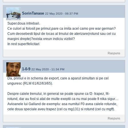
SorinTanase
22 May 2020 - 06:37 PM
Super.doua intrebari.
Ce culori ai folosit pe primul,pare ca imita acel camo pre war german?
Cum deosebesti tipul de locas al trnului de aterizare(rotund sau cel cu
margini drepte)?exista vreun indiciu vizibil?
In rest super!felicitari
Raspuns
1-0-9
22 May 2020 - 11:34 PM
Da, primul e in schema de export, care a aparut simultan si pe cel
unguresc (RLM 61/62/63/65).
Despre calele trenului, in general se poate spune ca f2- trapez, f4-
rotund, dar au fost si atat de multe exeptii ca nu mai poate fi nika sigur....
Avioanele lui Galland de exemplu: asa numitul F0 avea calele rotunde,
cele doua speciale aveu trapez (cel cu mg131) si rotund (cel cu mgff).
Raspuns