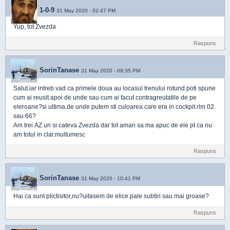
1-0-9
31 May 2020 - 02:47 PM
Yup, tot Zvezda
Raspuns
SorinTanase
31 May 2020 - 09:35 PM
Salut.iar intreb.vad ca primele doua au locasul trenului rotund.poti spune
cum ai reusit.apoi de unde sau cum ai facut contragreutatile de pe
eleroane?si ultima.de unde putem sti culoarea care era in cockpit.rlm 02
sau 66?
Am trei AZ uri si cateva Zvezda dar tot aman sa ma apuc de ele pt ca nu
am totul in clar.multumesc
Raspuns
SorinTanase
31 May 2020 - 10:41 PM
Hai ca sunt plictisitor,nu?uitasem de elice.pale subtiri sau mai groase?
Raspuns