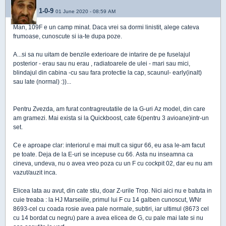
1-0-9
01 June 2020 - 08:59 AM
Man, 109F e un camp minat. Daca vrei sa dormi linistit, alege cateva
frumoase, cunoscute si ia-te dupa poze.
A...si sa nu uitam de benzile exterioare de intarire de pe fuselajul
posterior - erau sau nu erau , radiatoarele de ulei - mari sau mici,
blindajul din cabina -cu sau fara protectie la cap, scaunul- early(inalt)
sau late (normal) :))...
Pentru Zvezda, am furat contragreutatile de la G-uri Az model, din care
am gramezi. Mai exista si la Quickboost, cate 6(pentru 3 avioane)intr-un
set.
Ce e aproape clar: interiorul e mai mult ca sigur 66, eu asa le-am facut
pe toate. Deja de la E-uri se incepuse cu 66. Asta nu inseamna ca
cineva, undeva, nu o avea vreo poza cu un F cu cockpit 02, dar eu nu am
vazut/auzit inca.
Elicea lata au avut, din cate stiu, doar Z-urile Trop. Nici aici nu e batuta in
cuie treaba : la HJ Marseiile, primul lui F cu 14 galben cunoscut, WNr
8693-cel cu coada rosie avea pale normale, subtiri, iar ultimul (8673 cel
cu 14 bordat cu negru) pare a avea elicea de G, cu pale mai late si nu