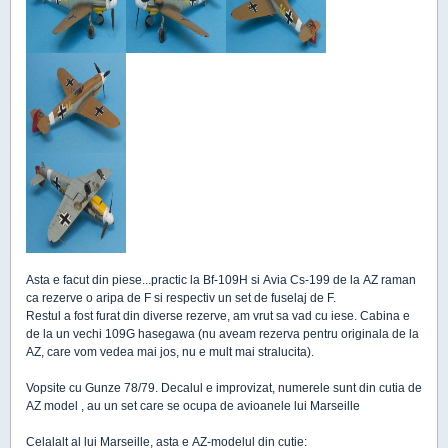
Asta e facut din piese...practic la Bf-109H si Avia Cs-199 de la AZ raman
ca rezerve o aripa de F si respectiv un set de fuselaj de F.
Restul a fost furat din diverse rezerve, am vrut sa vad cu iese. Cabina e
de la un vechi 109G hasegawa (nu aveam rezerva pentru originala de la
AZ, care vom vedea mai jos, nu e mult mai stralucita).
Vopsite cu Gunze 78/79. Decalul e improvizat, numerele sunt din cutia de
AZ model , au un set care se ocupa de avioanele lui Marseille
Celalalt al lui Marseille, asta e AZ-modelul din cutie: