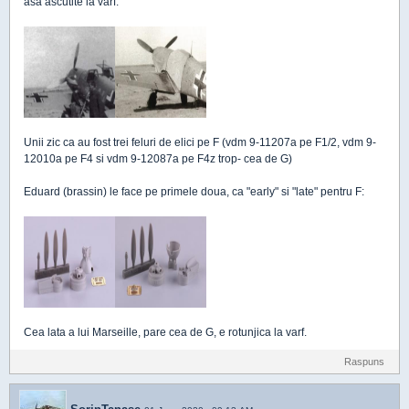
asa ascutite la varf.
Unii zic ca au fost trei feluri de elici pe F (vdm 9-11207a pe F1/2, vdm 9-
12010a pe F4 si vdm 9-12087a pe F4z trop- cea de G)
Eduard (brassin) le face pe primele doua, ca "early" si "late" pentru F:
Cea lata a lui Marseille, pare cea de G, e rotunjica la varf.
Raspuns