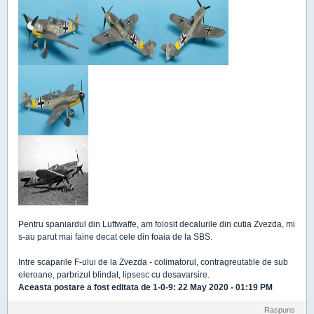
Pentru spaniardul din Luftwaffe, am folosit decalurile din cutia Zvezda, mi
s-au parut mai faine decat cele din foaia de la SBS.
Intre scaparile F-ului de la Zvezda - colimatorul, contragreutatile de sub
eleroane, parbrizul blindat, lipsesc cu desavarsire.
Aceasta postare a fost editata de
1-0-9
: 22 May 2020 - 01:19 PM
Raspuns