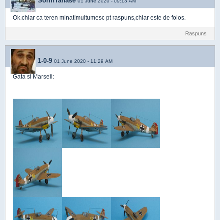
SorinTanase
01 June 2020 - 09:13 AM
Ok.chiar ca teren minat!multumesc pt raspuns,chiar este de folos.
Raspuns
1-0-9
01 June 2020 - 11:29 AM
Gata si Marseii: