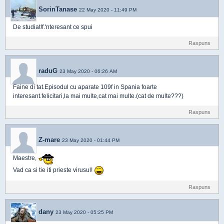
SorinTanase
22 May 2020 - 11:49 PM
De studiat!f.'nteresant ce spui
Raspuns
raduG
23 May 2020 - 06:26 AM
Faine di tat.Episodul cu aparate 109f in Spania foarte
interesant.felicitari,la mai multe,cat mai multe.(cat de multe???)
Raspuns
Z-mare
23 May 2020 - 01:44 PM
Maestre,
Vad ca si tie iti prieste virusul!
Raspuns
dany
23 May 2020 - 05:25 PM