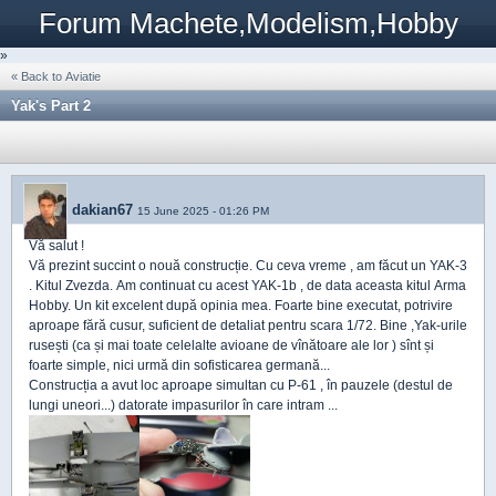
Forum Machete,Modelism,Hobby
»
« Back to Aviatie
Yak's Part 2
dakian67
15 June 2025 - 01:26 PM
Vă salut !
Vă prezint succint o nouă construcție. Cu ceva vreme , am făcut un YAK-3
. Kitul Zvezda. Am continuat cu acest YAK-1b , de data aceasta kitul Arma
Hobby. Un kit excelent după opinia mea. Foarte bine executat, potrivire
aproape fără cusur, suficient de detaliat pentru scara 1/72. Bine ,Yak-urile
rusești (ca și mai toate celelalte avioane de vînătoare ale lor ) sînt și
foarte simple, nici urmă din sofisticarea germană...
Construcția a avut loc aproape simultan cu P-61 , în pauzele (destul de
lungi uneori...) datorate impasurilor în care intram ...