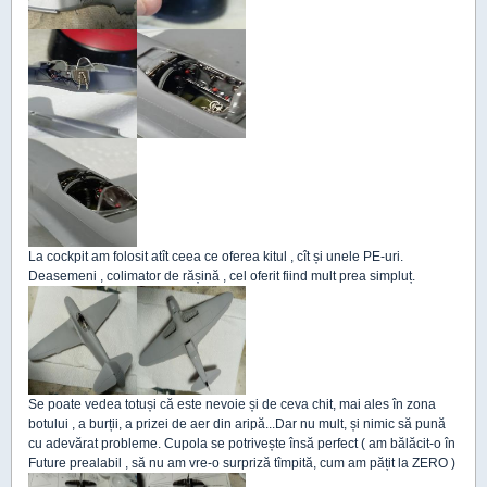
La cockpit am folosit atît ceea ce oferea kitul , cît și unele PE-uri.
Deasemeni , colimator de rășină , cel oferit fiind mult prea simpluț.
Se poate vedea totuși că este nevoie și de ceva chit, mai ales în zona
botului , a burții, a prizei de aer din aripă...Dar nu mult, și nimic să pună
cu adevărat probleme. Cupola se potrivește însă perfect ( am bălăcit-o în
Future prealabil , să nu am vre-o surpriză tîmpită, cum am pățit la ZERO )