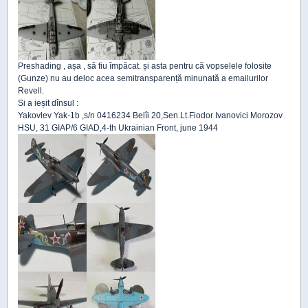
Preshading , așa , să fiu împăcat. și asta pentru că vopselele folosite
(Gunze) nu au deloc acea semitransparență minunată a emailurilor
Revell.
Si a ieșit dînsul :
Yakovlev Yak-1b ,s/n 0416234 Belîi 20,Sen.Lt.Fiodor Ivanovici Morozov
HSU, 31 GIAP/6 GIAD,4-th Ukrainian Front, june 1944