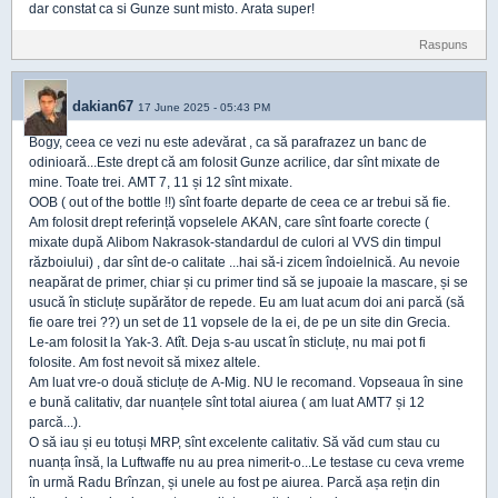
dar constat ca si Gunze sunt misto. Arata super!
Raspuns
dakian67
17 June 2025 - 05:43 PM
Bogy, ceea ce vezi nu este adevărat , ca să parafrazez un banc de
odinioară...Este drept că am folosit Gunze acrilice, dar sînt mixate de
mine. Toate trei. AMT 7, 11 și 12 sînt mixate.
OOB ( out of the bottle !!) sînt foarte departe de ceea ce ar trebui să fie.
Am folosit drept referință vopselele AKAN, care sînt foarte corecte (
mixate după Alibom Nakrasok-standardul de culori al VVS din timpul
războiului) , dar sînt de-o calitate ...hai să-i zicem îndoielnică. Au nevoie
neapărat de primer, chiar și cu primer tind să se jupoaie la mascare, și se
usucă în sticluțe supărător de repede. Eu am luat acum doi ani parcă (să
fie oare trei ??) un set de 11 vopsele de la ei, de pe un site din Grecia.
Le-am folosit la Yak-3. Atît. Deja s-au uscat în sticluțe, nu mai pot fi
folosite. Am fost nevoit să mixez altele.
Am luat vre-o două sticluțe de A-Mig. NU le recomand. Vopseaua în sine
e bună calitativ, dar nuanțele sînt total aiurea ( am luat AMT7 și 12
parcă...).
O să iau și eu totuși MRP, sînt excelente calitativ. Să văd cum stau cu
nuanța însă, la Luftwaffe nu au prea nimerit-o...Le testase cu ceva vreme
în urmă Radu Brînzan, și unele au fost pe aiurea. Parcă așa rețin din