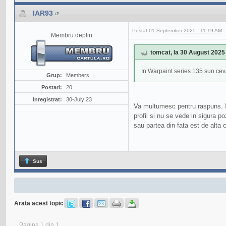
IAR93
Postat
01 September 2025 - 11:19 AM
Membru deplin
tomcat, la 30 August 2025 
In Warpaint series 135 sun ceva 
Grup:
Members
Postari:
20
Inregistrat:
30-July 23
Va multumesc pentru raspuns. Int
profil si nu se vede in sigura p
sau partea din fata est de alta 
Sus
Arata acest topic
Pagina 1 din 1