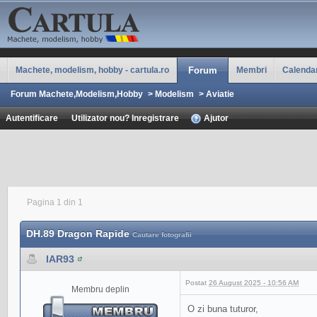
Machete, modelism, hobby - cartula.ro
Forum
Membri
Calenda
Forum Machete,Modelism,Hobby
>
Modelism
>
Aviatie
Autentificare
Utilizator nou? Inregistrare
Ajutor
Pagina 1 din 1
DH.89 Dragon Rapide
Cautare fotografii
IAR93
Postat
26 August 2025 - 10:56 AM
Membru deplin
O zi buna tuturor,