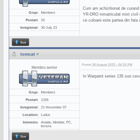
Cum am achizitionat de curand m
Grup:
Members
YR-DRO inmatriculat mixt civil s
ce culoare este partea din fata 
Postari:
20
Inregistrat:
30-July 23
Sus
tomcat
Postat
30 August 2025 - 04:33 PM
Membru senior
In Warpaint series 135 sun ceva 
Grup:
Members
Postari:
1326
Inregistrat:
21-November 07
Location:
Ludus
Interests:
Aviatie, blindate, PC,
lectura
Sus