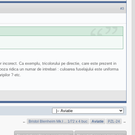
#3
incorect. Ca exemplu, tricolorului pe directie, care este prezent in
poza ridica un numar de intrebari : culoarea fuselajului este uniforma
ipilor ? etc.
←
Bristol Blenheim Mk.I ... 1/72 x 4 buc
Aviatie
PZL-24
→