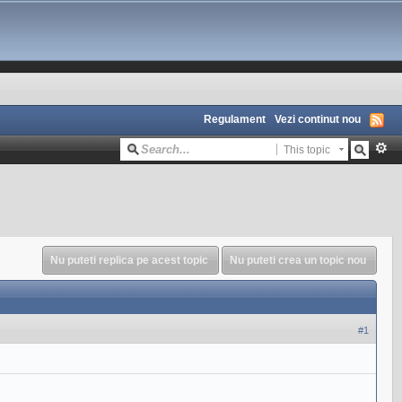
Regulament
Vezi continut nou
This topic
Nu puteti replica pe acest topic
Nu puteti crea un topic nou
#1