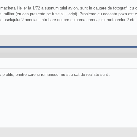
acheta Heller la 1/72 a susnumitului avion, sunt in cautare de fotografii cu
i militar (crucea prezenta pe fuselaj + aripi). Problema cu aceasta poza est ca
a fuselajului ? aceeiasi intrebare despre culoarea carenajului motoarelor ? etc
profile, printre care si romanesc, nu stiu cat de realiste sunt .