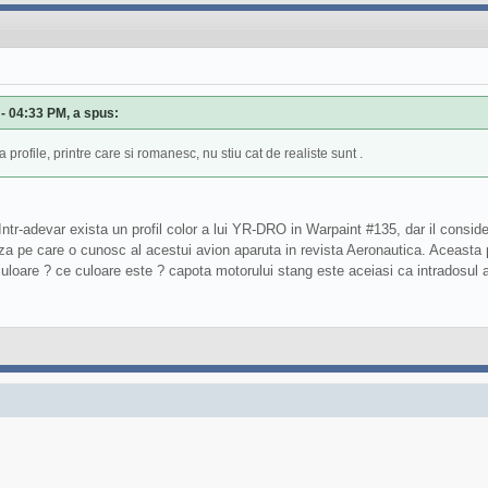
- 04:33 PM, a spus:
profile, printre care si romanesc, nu stiu cat de realiste sunt .
r-adevar exista un profil color a lui YR-DRO in Warpaint #135, dar il consider 
oza pe care o cunosc al acestui avion aparuta in revista Aeronautica. Aceasta 
culoare ? ce culoare este ? capota motorului stang este aceiasi ca intradosul ar