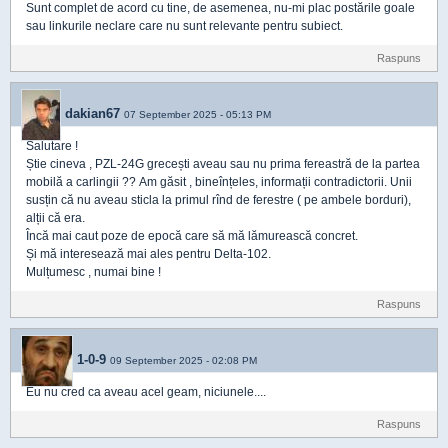
Sunt complet de acord cu tine, de asemenea, nu-mi plac postările goale
sau linkurile neclare care nu sunt relevante pentru subiect.
Raspuns
dakian67
07 September 2025 - 05:13 PM
Salutare !
Știe cineva , PZL-24G grecești aveau sau nu prima fereastră de la partea
mobilă a carlingii ?? Am găsit , bineînțeles, informații contradictorii. Unii
susțin că nu aveau sticla la primul rînd de ferestre ( pe ambele borduri),
alții că era.
Încă mai caut poze de epocă care să mă lămurească concret.
Și mă interesează mai ales pentru Delta-102.
Mulțumesc , numai bine !
Raspuns
1-0-9
09 September 2025 - 02:08 PM
Eu nu cred ca aveau acel geam, niciunele....
Raspuns