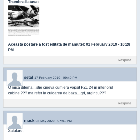
Thumbnail atasat
Aceasta postare a fost editata de
mamutel
: 01 February 2019 - 10:28
PM
Raspuns
setal
17 February 2019 - 09:40 PM
O mica dilema....stie cineva cum era vopsit PZL 24 in interiorul
cabinei??? ma refer la culoarea de baza....gri, argintiu???
Raspuns
mack
08 May 2020 - 07:51 PM
Salutare,