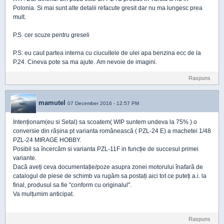
Polonia. Si mai sunt alte detalii refacute gresit dar nu ma lungesc prea
mult.
P.S. cer scuze pentru greseli
P.S: eu caut partea interna cu ciucuitele de ulei apa benzina ecc de la
P.24. Cineva pote sa ma ajute. Am nevoie de imagini.
Raspuns
mamutel
07 December 2016 - 12:57 PM
Intenționam(eu si Setal) sa scoatem( WIP suntem undeva la 75% ) o
conversie din rășina pt varianta românească ( PZL-24 E) a machetei 1/48
PZL-24 MIRAGE HOBBY.
Posibil sa încercăm si varianta PZL-11F in funcție de succesul primei
variante.
Dacă aveți ceva documentație/poze asupra zonei motorului înafară de
catalogul de piese de schimb va rugăm sa postați aici tot ce puteți a.i. la
final, produsul sa fie "conform cu originalul".
Va mulțumim anticipat.
Raspuns