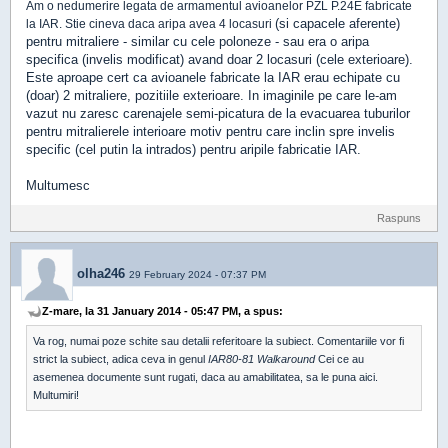
Am o nedumerire legata de armamentul avioanelor PZL P.24E fabricate
(si capacele aferente)
la IAR. Stie cineva daca aripa avea 4 locasuri
pentru mitraliere - similar cu cele poloneze - sau era o aripa
specifica (invelis modificat) avand doar 2 locasuri (cele exterioare).
Este aproape cert ca avioanele fabricate la IAR erau echipate cu
(doar) 2 mitraliere, pozitiile exterioare. In imaginile pe care le-am
vazut nu zaresc carenajele semi-picatura de la evacuarea tuburilor
pentru mitralierele interioare motiv pentru care inclin spre invelis
specific (cel putin la intrados) pentru aripile fabricatie IAR.
Multumesc
Raspuns
olha246
29 February 2024 - 07:37 PM
Z-mare, la 31 January 2014 - 05:47 PM, a spus:
Va rog, numai poze schite sau detalii referitoare la subiect. Comentariile vor fi
strict la subiect, adica ceva in genul
IAR80-81 Walkaround
Cei ce au
asemenea documente sunt rugati, daca au amabilitatea, sa le puna aici.
Multumiri!