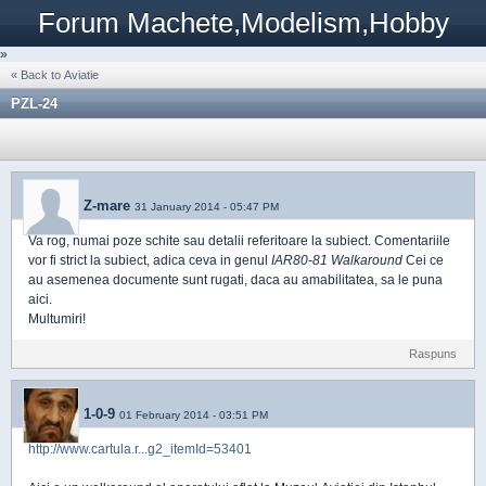
Forum Machete,Modelism,Hobby
»
« Back to Aviatie
PZL-24
Z-mare
31 January 2014 - 05:47 PM
Va rog, numai poze schite sau detalii referitoare la subiect. Comentariile
vor fi strict la subiect, adica ceva in genul
IAR80-81 Walkaround
Cei ce
au asemenea documente sunt rugati, daca au amabilitatea, sa le puna
aici.
Multumiri!
Raspuns
1-0-9
01 February 2014 - 03:51 PM
http://www.cartula.r...g2_itemId=53401