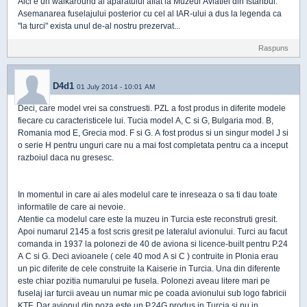
Aici e un walkaround al aparatului aflat la Muzeul Aviatiei din Istanbul.
Asemanarea fuselajului posterior cu cel al IAR-ului a dus la legenda ca
"la turci" exista unul de-al nostru prezervat...
Raspuns
D4d1
01 July 2014 - 10:01 AM
Deci, care model vrei sa construesti. PZL a fost produs in diferite modele
fiecare cu caracteristicele lui. Tucia model A, C si G, Bulgaria mod. B,
Romania mod E, Grecia mod. F si G. A fost produs si un singur model J si
o serie H pentru unguri care nu a mai fost completata pentru ca a inceput
razboiul daca nu gresesc.
In momentul in care ai ales modelul care te inreseaza o sa ti dau toate
informatile de care ai nevoie.
Atentie ca modelul care este la muzeu in Turcia este reconstruti gresit.
Apoi numarul 2145 a fost scris gresit pe lateralul avionului. Turci au facut
comanda in 1937 la polonezi de 40 de aviona si licence-built pentru P.24
A C si G. Deci avioanele ( cele 40 mod A si C ) contruite in Plonia erau
un pic diferite de cele construite la Kaiserie in Turcia. Una din diferente
este chiar pozitia numarului pe fusela. Polonezi aveau litere mari pe
fuselaj iar turcii aveau un numar mic pe coada avionului sub logo fabricii
KTF. Dar avionul din poza este un P.24G produs in Turcia si nu in