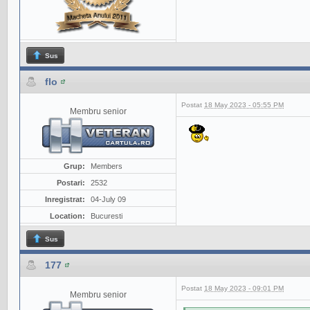
Sus
flo
Postat
18 May 2023 - 05:55 PM
Membru senior
Grup:
Members
Postari:
2532
Inregistrat:
04-July 09
Location:
Bucuresti
Sus
177
Postat
18 May 2023 - 09:01 PM
Membru senior