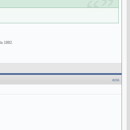
 la 1882.
#206