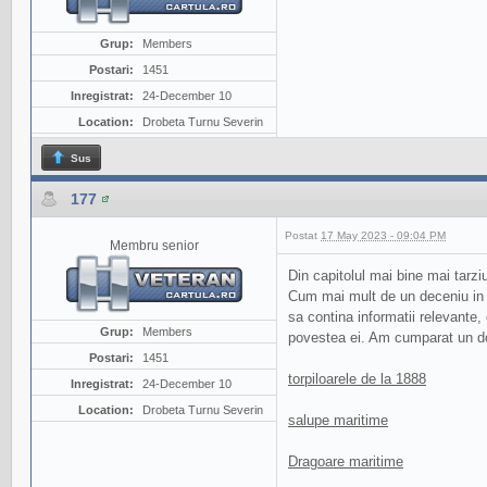
Grup:
Members
Postari:
1451
Inregistrat:
24-December 10
Location:
Drobeta Turnu Severin
Sus
177
Postat
17 May 2023 - 09:04 PM
Membru senior
Din capitolul mai bine mai tarziu
Cum mai mult de un deceniu in 
sa contina informatii relevante,
Grup:
Members
povestea ei. Am cumparat un do
Postari:
1451
torpiloarele de la 1888
Inregistrat:
24-December 10
Location:
Drobeta Turnu Severin
salupe maritime
Dragoare maritime