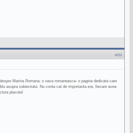
#202
te despre Marina Romana; o nava romaneasca- o pagina dedicata care
samblu asupra subiectului. Nu conta cat de importanta era, fiecare avea
ctura placuta!