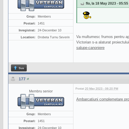
flo, la 18 May 2023 - 05:55
Grup:
Members
Postari:
1451
Inregistrat:
24-December 10
Va multumesc frumos pentru apr
Location:
Drobeta Turnu Severin
Victorian s-a alaturat proiectul
salupe-canoniere
Sus
177
Postat
20 May 2023 - 06:20 PM
Membru senior
Ambarcatiuni complemetare prov
Grup:
Members
Postari:
1451
Inregistrat:
24-December 10