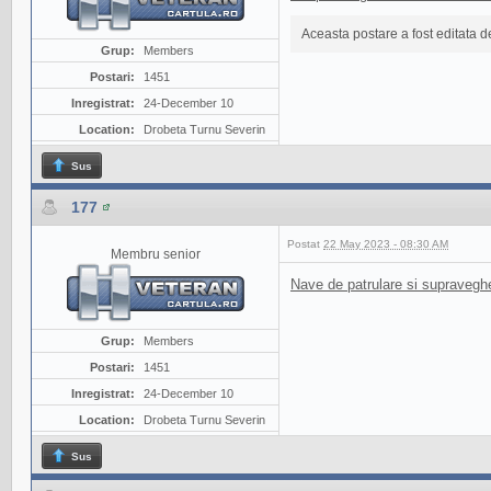
Aceasta postare a fost editata 
Grup:
Members
Postari:
1451
Inregistrat:
24-December 10
Location:
Drobeta Turnu Severin
Sus
177
Postat
22 May 2023 - 08:30 AM
Membru senior
Nave de patrulare si supravegh
Grup:
Members
Postari:
1451
Inregistrat:
24-December 10
Location:
Drobeta Turnu Severin
Sus