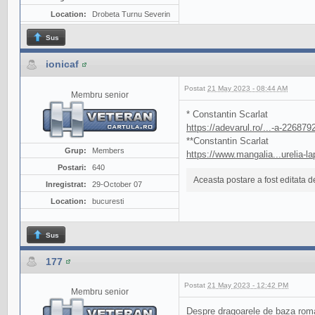
Location:
Drobeta Turnu Severin
Sus
ionicaf
Postat
21 May 2023 - 08:44 AM
Membru senior
* Constantin Scarlat
https://adevarul.ro/...-a-226879
**Constantin Scarlat
Grup:
Members
https://www.mangalia...urelia-l
Postari:
640
Aceasta postare a fost editata 
Inregistrat:
29-October 07
Location:
bucuresti
Sus
177
Postat
21 May 2023 - 12:42 PM
Membru senior
Despre dragoarele de baza rom