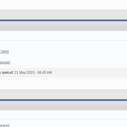
2.html
apusan/
de
ionicaf
: 21 May 2023 - 08:45 AM
anesti