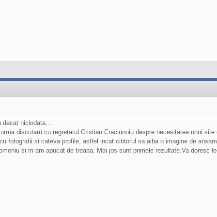
 decat niciodata....
urma discutam cu regretatul Cristian Craciunoiu despre necesitatea unui si
 cu fotografii si cateva profile, astfel incat cititorul sa aiba o imagine de an
meniu si m-am apucat de treaba. Mai jos sunt primele rezultate.Va doresc le