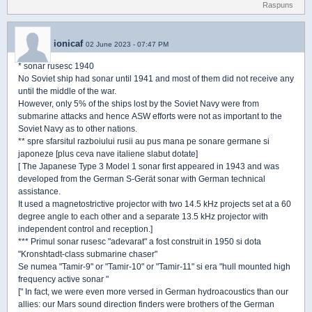
Raspuns
ionicaf
02 June 2023 - 07:47 PM
* sonar rusesc 1940
No Soviet ship had sonar until 1941 and most of them did not receive any
until the middle of the war.
However, only 5% of the ships lost by the Soviet Navy were from
submarine attacks and hence ASW efforts were not as important to the
Soviet Navy as to other nations.
** spre sfarsitul razboiului rusii au pus mana pe sonare germane si
japoneze [plus ceva nave italiene slabut dotate]
[ The Japanese Type 3 Model 1 sonar first appeared in 1943 and was
developed from the German S-Gerät sonar with German technical
assistance.
It used a magnetostrictive projector with two 14.5 kHz projects set at a 60
degree angle to each other and a separate 13.5 kHz projector with
independent control and reception.]
*** Primul sonar rusesc "adevarat" a fost construit in 1950 si dota
"Kronshtadt-class submarine chaser"
Se numea "Tamir-9" or "Tamir-10" or "Tamir-11" si era "hull mounted high
frequency active sonar "
[" In fact, we were even more versed in German hydroacoustics than our
allies: our Mars sound direction finders were brothers of the German