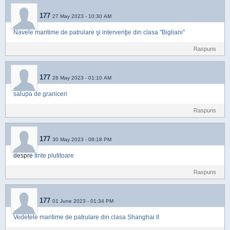
177
27 May 2023 - 10:30 AM
Navele maritime de patrulare şi intervenţie din clasa "Bigliani"
Raspuns
177
28 May 2023 - 01:10 AM
salupa de graniceri
Raspuns
177
30 May 2023 - 08:18 PM
despre
tinte plutitoare
Raspuns
177
01 June 2023 - 01:34 PM
Vedetele maritime de patrulare din clasa Shanghai II