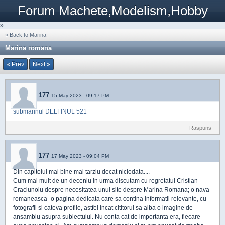
Forum Machete,Modelism,Hobby
»
« Back to Marina
Marina romana
« Prev
Next »
177
15 May 2023 - 09:17 PM
submarinul DELFINUL 521
Raspuns
177
17 May 2023 - 09:04 PM
Din capitolul mai bine mai tarziu decat niciodata....
Cum mai mult de un deceniu in urma discutam cu regretatul Cristian
Craciunoiu despre necesitatea unui site despre Marina Romana; o nava
romaneasca- o pagina dedicata care sa contina informatii relevante, cu
fotografii si cateva profile, astfel incat cititorul sa aiba o imagine de
ansamblu asupra subiectului. Nu conta cat de importanta era, fiecare