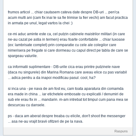
frumos articol ... chiar cautasem cateva date despre DB-uri ... pen'ca
acum multi ani (cam fix inai te sa fie trimise la fier vechi) am facut practica
in armata pe unul, legat vartos la chei :)
ce-mi aduc aminte este ca, cel putzin cabinele maistrilor militari (in care
ne-au cazat pe astia in termen) erau foarte confortabile ... chiar luxoase
(ex: lambrisate complet) prin comparatie cu cele ale colegilor care
nimerisera pe fregate si care dormeau cu capul direct pe tabla de care se
spargeau valurile.
ca informatii suplimentare - DB-urile cica erau printre putzinele nave
(daca nu singurele) din Marina Romana care aveau elice cu pas variabil
... adica pentru a da inapoi modificau pasul. cool, ha?
si inca una - pe nava de am fost eu, cam toata aparatura din comamda
era made in china ... iar etichetele embosate cu explicatii / denumiri de
sub ele erau fix in ... mandarin. m-am intrebat tot timpul cum pana mea se
descurcau cu dansele.
ps - daca am aberat despre treaba cu elicile, don't shoot the messenger
... asa ne-au vrajit bravii ofitzeri de pe la nava.
Raspuns