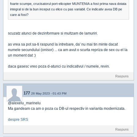
foarte scumpe, crucisatorul port-elicopter MUNTENIA a fost prima nava dotata
integral si de la bun inceput cu elice cu pas variabil. Ce indicativ avea DB pe
care ai fost?
scuzatz atunci de dezinformare si multzam de lamuriri.
as vrea sa pot sa-ti raspund la intrebare, da' nu mai tin minte dacat
numele secundului (onisor) ... ca am avut o scurta repriza de sex cu el la
un moment dat :)
daca gasesc vreo poza d-atunci cu indicativul / numele, revin.
Raspuns
177
26 May 2023 - 01:43 PM
@alexelu_marinelu
Ma gandeam ca am o poza cu DB-ul respectiv in varianta modernizata.
despre SRS
Raspuns