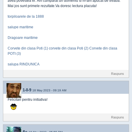
avea povestea ei. Am cumparat un domeniu si m-am apucat de treaba.
Mai jos sunt primele rezultate.Va doresc lectura placuta!
torpiloarele de la 1888
salupe maritime
Dragoare maritime
Corvete din clasa Poti (1)
corvete din clasa Poti (2)
Corvete din clasa
POTI (3)
salupa RINDUNICA
Raspuns
1-0-9
18 May 2023 - 09:19 AM
Felicitari pentru initiativa!
Raspuns
flo