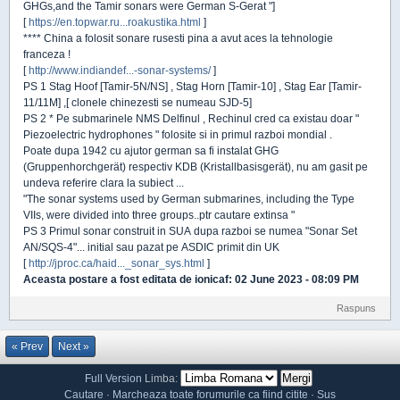
GHGs,and the Tamir sonars were German S-Gerat "]
[
https://en.topwar.ru...roakustika.html
]
**** China a folosit sonare rusesti pina a avut aces la tehnologie
franceza !
[
http://www.indiandef...-sonar-systems/
]
PS 1 Stag Hoof [Tamir-5N/NS] , Stag Horn [Tamir-10] , Stag Ear [Tamir-
11/11M] ,[ clonele chinezesti se numeau SJD-5]
PS 2 * Pe submarinele NMS Delfinul , Rechinul cred ca existau doar "
Piezoelectric hydrophones " folosite si in primul razboi mondial .
Poate dupa 1942 cu ajutor german sa fi instalat GHG
(Gruppenhorchgerät) respectiv KDB (Kristallbasisgerät), nu am gasit pe
undeva referire clara la subiect ...
"The sonar systems used by German submarines, including the Type
VIIs, were divided into three groups..ptr cautare extinsa "
PS 3 Primul sonar construit in SUA dupa razboi se numea "Sonar Set
AN/SQS-4"... initial sau pazat pe ASDIC primit din UK
[
http://jproc.ca/haid..._sonar_sys.html
]
Aceasta postare a fost editata de
ionicaf
: 02 June 2023 - 08:09 PM
Raspuns
« Prev
Next »
Full Version
Limba:
Cautare
·
Marcheaza toate forumurile ca fiind citite
·
Sus