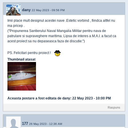
dany
22 May 2023 - 09:56 PM
Imii place mult designul acestei nave .Estetic vorbind , fiindca altfel nu
ma pricep .
("Propunerea Santierului Naval Mangalia Militar pentru nava de
patrulare si supraveghere maritima. Lipsa de interes a M.A.I. a facut ca
acest proiect sa nu depaseasca faza de discutie:")
PS. Felicitari pentru proiect !
Thumbnail atasat
Aceasta postare a fost editata de
dany
: 22 May 2023 - 10:00 PM
Raspuns
177
26 May 2023 - 12:36 AM