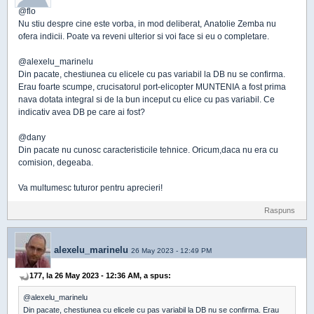
@flo
Nu stiu despre cine este vorba, in mod deliberat, Anatolie Zemba nu
ofera indicii. Poate va reveni ulterior si voi face si eu o completare.
@alexelu_marinelu
Din pacate, chestiunea cu elicele cu pas variabil la DB nu se confirma.
Erau foarte scumpe, crucisatorul port-elicopter MUNTENIA a fost prima
nava dotata integral si de la bun inceput cu elice cu pas variabil. Ce
indicativ avea DB pe care ai fost?
@dany
Din pacate nu cunosc caracteristicile tehnice. Oricum,daca nu era cu
comision, degeaba.
Va multumesc tuturor pentru aprecieri!
Raspuns
alexelu_marinelu
26 May 2023 - 12:49 PM
177, la 26 May 2023 - 12:36 AM, a spus:
@alexelu_marinelu
Din pacate, chestiunea cu elicele cu pas variabil la DB nu se confirma. Erau