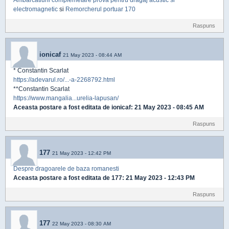
Ambarcatiuni complemetare prova pentru dragaj acustic si
electromagnetic
si
Remorcherul portuar 170
Raspuns
ionicaf
21 May 2023 - 08:44 AM
* Constantin Scarlat
https://adevarul.ro/...-a-2268792.html
**Constantin Scarlat
https://www.mangalia...urelia-lapusan/
Aceasta postare a fost editata de
ionicaf
: 21 May 2023 - 08:45 AM
Raspuns
177
21 May 2023 - 12:42 PM
Despre dragoarele de baza romanesti
Aceasta postare a fost editata de
177
: 21 May 2023 - 12:43 PM
Raspuns
177
22 May 2023 - 08:30 AM