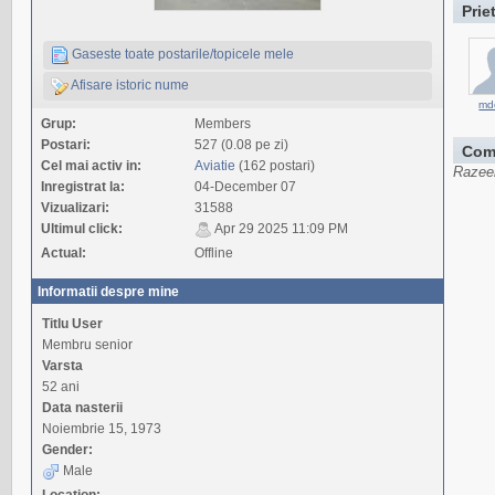
Prie
Gaseste toate postarile/topicele mele
Afisare istoric nume
md
Grup:
Members
Postari:
527 (0.08 pe zi)
Com
Cel mai activ in:
Aviatie
(162 postari)
Razeer
Inregistrat la:
04-December 07
Vizualizari:
31588
Ultimul click:
Apr 29 2025 11:09 PM
Actual:
Offline
Informatii despre mine
Titlu User
Membru senior
Varsta
52 ani
Data nasterii
Noiembrie 15, 1973
Gender:
Male
Location: