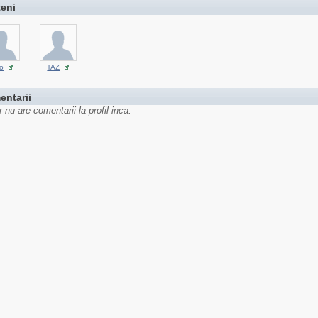
teni
o
TAZ
entarii
 nu are comentarii la profil inca.