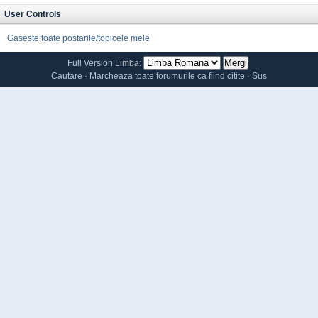
User Controls
Gaseste toate postarile/topicele mele
Full Version
Limba:
Cautare
·
Marcheaza toate forumurile ca fiind citite
·
Sus