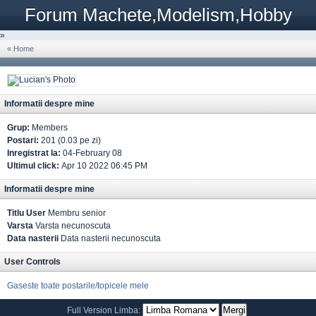
Forum Machete,Modelism,Hobby
»
« Home
Informatii despre mine
Grup:
Members
Postari:
201 (0.03 pe zi)
Inregistrat la:
04-February 08
Ultimul click:
Apr 10 2022 06:45 PM
Informatii despre mine
Titlu User
Membru senior
Varsta
Varsta necunoscuta
Data nasterii
Data nasterii necunoscuta
User Controls
Gaseste toate postarile/topicele mele
Full Version
Limba: