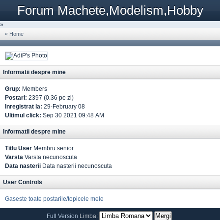
Forum Machete,Modelism,Hobby
»
« Home
Informatii despre mine
Grup:
Members
Postari:
2397 (0.36 pe zi)
Inregistrat la:
29-February 08
Ultimul click:
Sep 30 2021 09:48 AM
Informatii despre mine
Titlu User
Membru senior
Varsta
Varsta necunoscuta
Data nasterii
Data nasterii necunoscuta
User Controls
Gaseste toate postarile/topicele mele
Full Version
Limba: