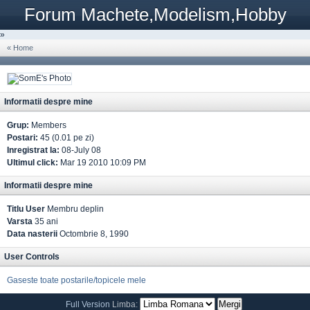
Forum Machete,Modelism,Hobby
»
« Home
Informatii despre mine
Grup:
Members
Postari:
45 (0.01 pe zi)
Inregistrat la:
08-July 08
Ultimul click:
Mar 19 2010 10:09 PM
Informatii despre mine
Titlu User
Membru deplin
Varsta
35 ani
Data nasterii
Octombrie 8, 1990
User Controls
Gaseste toate postarile/topicele mele
Full Version
Limba: