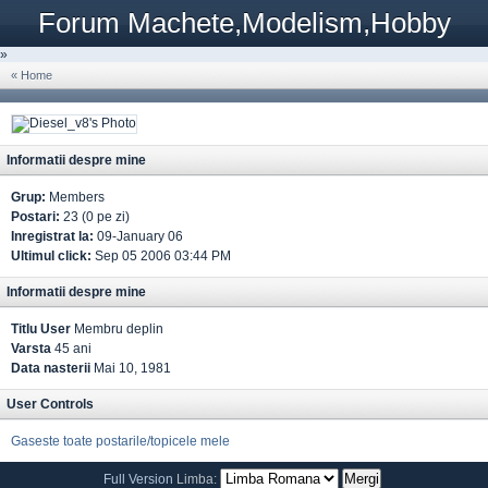
Forum Machete,Modelism,Hobby
»
« Home
Informatii despre mine
Grup:
Members
Postari:
23 (0 pe zi)
Inregistrat la:
09-January 06
Ultimul click:
Sep 05 2006 03:44 PM
Informatii despre mine
Titlu User
Membru deplin
Varsta
45 ani
Data nasterii
Mai 10, 1981
User Controls
Gaseste toate postarile/topicele mele
Full Version
Limba: